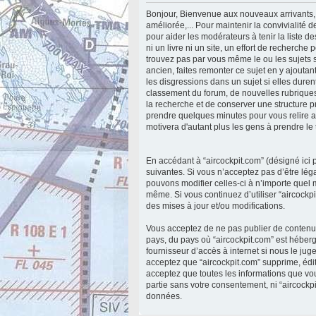
Bonjour, Bienvenue aux nouveaux arrivants, 
améliorée,... Pour maintenir la convivialité
pour aider les modérateurs à tenir la liste 
ni un livre ni un site, un effort de recherch
trouvez pas par vous même le ou les sujets s
ancien, faites remonter ce sujet en y ajoutan
les disgressions dans un sujet si elles durent
classement du forum, de nouvelles rubriques 
la recherche et de conserver une structure 
prendre quelques minutes pour vous relire a
motivera d'autant plus les gens à prendre l
En accédant à “aircockpit.com” (désigné ici p
suivantes. Si vous n’acceptez pas d’être lég
pouvons modifier celles-ci à n’importe quel m
même. Si vous continuez d’utiliser “aircock
des mises à jour et/ou modifications.
Vous acceptez de ne pas publier de contenu a
pays, du pays où “aircockpit.com” est héberg
fournisseur d’accès à internet si nous le ju
acceptez que “aircockpit.com” supprime, édit
acceptez que toutes les informations que vo
partie sans votre consentement, ni “aircock
données.