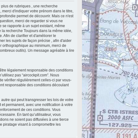
 plus de rubriques , une recherche
 merci d'indiquer votre prénom dans le titre,
profondie permet de découvrir. Mais ce n'est
 question, merci de regarder si vous ne
le se rapporte à un sujet existant, même
lite la recherche Toujours dans la même idée,
 Afin de clarifier et d'améliorer le
r les sujets de façon précise , afin d'aider
teur orthographique au minimum, merci de
nombreux outils). Un message agréable à lire
 d’être légalement responsable des conditions
’utilisez pas “aircockpit.com”. Nous
e vérifier régulièrement celles-ci par vous-
ment responsable des conditions découlant
utre qui peut transgresser les lois de votre
 et permanent, avec une notification à votre
renforcement de ces conditions. Vous
essaire. En tant qu’utilisateur, vous
ions ne soient pas diffusées à une tierce
e piratage visant à compromettre les