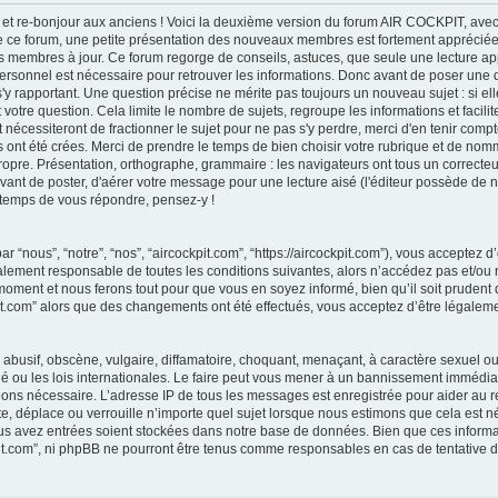
et re-bonjour aux anciens ! Voici la deuxième version du forum AIR COCKPIT, avec
 de ce forum, une petite présentation des nouveaux membres est fortement appréciée,
des membres à jour. Ce forum regorge de conseils, astuces, que seule une lecture ap
e personnel est nécessaire pour retrouver les informations. Donc avant de poser une
'y rapportant. Une question précise ne mérite pas toujours un nouveau sujet : si el
t votre question. Cela limite le nombre de sujets, regroupe les informations et faci
 nécessiteront de fractionner le sujet pour ne pas s'y perdre, merci d'en tenir compte.
ont été crées. Merci de prendre le temps de bien choisir votre rubrique et de nomme
propre. Présentation, orthographe, grammaire : les navigateurs ont tous un correc
vant de poster, d'aérer votre message pour une lecture aisé (l'éditeur possède de 
e temps de vous répondre, pensez-y !
ar “nous”, “notre”, “nos”, “aircockpit.com”, “https://aircockpit.com”), vous acceptez
alement responsable de toutes les conditions suivantes, alors n’accédez pas et/ou n
oment et nous ferons tout pour que vous en soyez informé, bien qu’il soit prudent d
pit.com” alors que des changements ont été effectués, vous acceptez d’être légale
busif, obscène, vulgaire, diffamatoire, choquant, menaçant, à caractère sexuel ou a
é ou les lois internationales. Le faire peut vous mener à un bannissement immédiat
geons nécessaire. L’adresse IP de tous les messages est enregistrée pour aider au 
e, déplace ou verrouille n’importe quel sujet lorsque nous estimons que cela est néc
us avez entrées soient stockées dans notre base de données. Bien que ces informat
pit.com”, ni phpBB ne pourront être tenus comme responsables en cas de tentative d