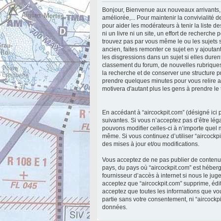
Bonjour, Bienvenue aux nouveaux arrivants, 
améliorée,... Pour maintenir la convivialité
pour aider les modérateurs à tenir la liste 
ni un livre ni un site, un effort de recherch
trouvez pas par vous même le ou les sujets s
ancien, faites remonter ce sujet en y ajoutan
les disgressions dans un sujet si elles durent
classement du forum, de nouvelles rubriques 
la recherche et de conserver une structure 
prendre quelques minutes pour vous relire a
motivera d'autant plus les gens à prendre l
En accédant à “aircockpit.com” (désigné ici p
suivantes. Si vous n’acceptez pas d’être lég
pouvons modifier celles-ci à n’importe quel m
même. Si vous continuez d’utiliser “aircock
des mises à jour et/ou modifications.
Vous acceptez de ne pas publier de contenu a
pays, du pays où “aircockpit.com” est héberg
fournisseur d’accès à internet si nous le ju
acceptez que “aircockpit.com” supprime, édit
acceptez que toutes les informations que vo
partie sans votre consentement, ni “aircock
données.