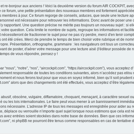
et re-bonjour aux anciens ! Voici la deuxième version du forum AIR COCKPIT, avec
 de ce forum, une petite présentation des nouveaux membres est fortement appréciée,
des membres à jour. Ce forum regorge de conseils, astuces, que seule une lecture ap
e personnel est nécessaire pour retrouver les informations. Donc avant de poser une
'y rapportant. Une question précise ne mérite pas toujours un nouveau sujet : si el
t votre question. Cela limite le nombre de sujets, regroupe les informations et faci
 nécessiteront de fractionner le sujet pour ne pas s'y perdre, merci d'en tenir compte.
ont été crées. Merci de prendre le temps de bien choisir votre rubrique et de nomme
propre. Présentation, orthographe, grammaire : les navigateurs ont tous un correc
vant de poster, d'aérer votre message pour une lecture aisé (l'éditeur possède de 
e temps de vous répondre, pensez-y !
ar “nous”, “notre”, “nos”, “aircockpit.com”, “https://aircockpit.com”), vous acceptez
alement responsable de toutes les conditions suivantes, alors n’accédez pas et/ou n
oment et nous ferons tout pour que vous en soyez informé, bien qu’il soit prudent d
pit.com” alors que des changements ont été effectués, vous acceptez d’être légale
busif, obscène, vulgaire, diffamatoire, choquant, menaçant, à caractère sexuel ou a
é ou les lois internationales. Le faire peut vous mener à un bannissement immédiat
geons nécessaire. L’adresse IP de tous les messages est enregistrée pour aider au 
e, déplace ou verrouille n’importe quel sujet lorsque nous estimons que cela est néc
us avez entrées soient stockées dans notre base de données. Bien que ces informat
pit.com”, ni phpBB ne pourront être tenus comme responsables en cas de tentative d