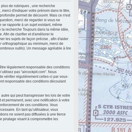
 plus de rubriques , une recherche
 merci d'indiquer votre prénom dans le titre,
profondie permet de découvrir. Mais ce n'est
 question, merci de regarder si vous ne
le se rapporte à un sujet existant, même
lite la recherche Toujours dans la même idée,
 Afin de clarifier et d'améliorer le
r les sujets de façon précise , afin d'aider
teur orthographique au minimum, merci de
nombreux outils). Un message agréable à lire
 d’être légalement responsable des conditions
’utilisez pas “aircockpit.com”. Nous
e vérifier régulièrement celles-ci par vous-
ment responsable des conditions découlant
utre qui peut transgresser les lois de votre
 et permanent, avec une notification à votre
renforcement de ces conditions. Vous
essaire. En tant qu’utilisateur, vous
ions ne soient pas diffusées à une tierce
e piratage visant à compromettre les