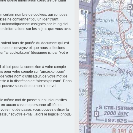
porte quelle information collectée pendant
un certain nombre de cookies, qui sont des
kies ne contiennent qu’un identifiant
 sont automatiquement assignés par le logiciel
 les informations sur les sujets que vous avez
 soient hors de portée du document qui est
ous nous envoyez et que nous collectons.
 sur “aircockpit.com” (désignée ici par “votre
 utilisé pour la connexion à votre compte
ons pour votre compte sur “aircockpit.com”
e votre nom d’utilisateur, de votre mot de
este à la discrétion de “aircockpit.com”. Dans
us pouvez souscrire ou non à l’envoi
r le même mot de passe sur plusieurs sites
t en aucun cas une personne affiliée de
votre mot de passe, vous pouvez utiliser la
teur et votre e-mail, alors le logiciel phpBB