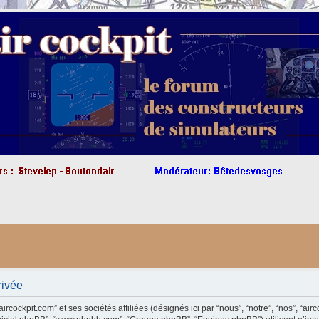
rivée
cockpit.com” et ses sociétés affiliées (désignés ici par “nous”, “notre”, “nos”, “airco