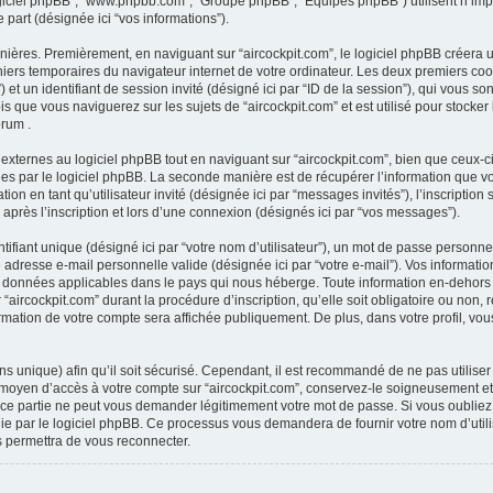
 “logiciel phpBB”, “www.phpbb.com”, “Groupe phpBB”, “Equipes phpBB”) utilisent n’im
e part (désignée ici “vos informations”).
nières. Premièrement, en naviguant sur “aircockpit.com”, le logiciel phpBB créera 
ichiers temporaires du navigateur internet de votre ordinateur. Les deux premiers coo
ur”) et un identifiant de session invité (désigné ici par “ID de la session”), qui vous
 que vous naviguerez sur les sujets de “aircockpit.com” et est utilisé pour stocker
orum .
ternes au logiciel phpBB tout en naviguant sur “aircockpit.com”, bien que ceux-ci
es par le logiciel phpBB. La seconde manière est de récupérer l’information que v
cation en tant qu’utilisateur invité (désignée ici par “messages invités”), l’inscription
près l’inscription et lors d’une connexion (désignés ici par “vos messages”).
fiant unique (désigné ici par “votre nom d’utilisateur”), un mot de passe personnel
e adresse e-mail personnelle valide (désignée ici par “votre e-mail”). Vos informati
s données applicables dans le pays qui nous héberge. Toute information en-dehors d
“aircockpit.com” durant la procédure d’inscription, qu’elle soit obligatoire ou non, r
ormation de votre compte sera affichée publiquement. De plus, dans votre profil, vo
s unique) afin qu’il soit sécurisé. Cependant, il est recommandé de ne pas utilise
le moyen d’accès à votre compte sur “aircockpit.com”, conservez-le soigneusement e
rce partie ne peut vous demander légitimement votre mot de passe. Si vous oubliez 
ie par le logiciel phpBB. Ce processus vous demandera de fournir votre nom d’utilisa
 permettra de vous reconnecter.