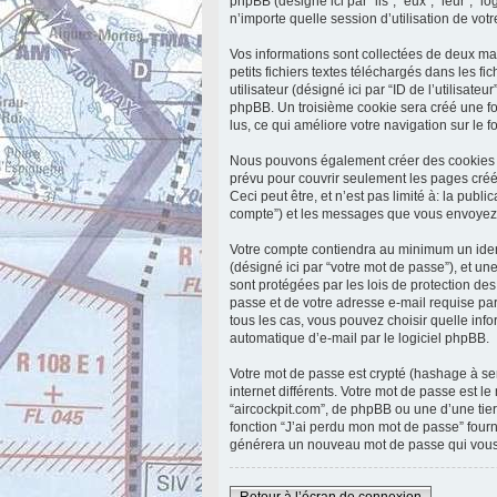
phpBB (désigné ici par “ils”, “eux”, “leur”,
n’importe quelle session d’utilisation de votr
Vos informations sont collectées de deux ma
petits fichiers textes téléchargés dans les f
utilisateur (désigné ici par “ID de l’utilisate
phpBB. Un troisième cookie sera créé une fois
lus, ce qui améliore votre navigation sur le f
Nous pouvons également créer des cookies ex
prévu pour couvrir seulement les pages créé
Ceci peut être, et n’est pas limité à: la publi
compte”) et les messages que vous envoyez a
Votre compte contiendra au minimum un identi
(désigné ici par “votre mot de passe”), et un
sont protégées par les lois de protection de
passe et de votre adresse e-mail requise par 
tous les cas, vous pouvez choisir quelle inf
automatique d’e-mail par le logiciel phpBB.
Votre mot de passe est crypté (hashage à sen
internet différents. Votre mot de passe est 
“aircockpit.com”, de phpBB ou une d’une tie
fonction “J’ai perdu mon mot de passe” fourn
générera un nouveau mot de passe qui vous