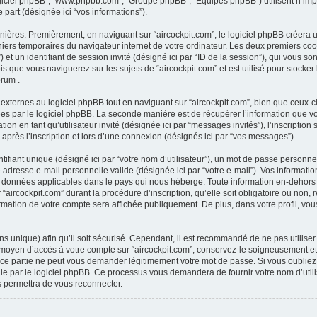
 “logiciel phpBB”, “www.phpbb.com”, “Groupe phpBB”, “Equipes phpBB”) utilisent n’im
e part (désignée ici “vos informations”).
nières. Premièrement, en naviguant sur “aircockpit.com”, le logiciel phpBB créera 
ichiers temporaires du navigateur internet de votre ordinateur. Les deux premiers coo
ur”) et un identifiant de session invité (désigné ici par “ID de la session”), qui vous
 que vous naviguerez sur les sujets de “aircockpit.com” et est utilisé pour stocker
orum .
ternes au logiciel phpBB tout en naviguant sur “aircockpit.com”, bien que ceux-ci
es par le logiciel phpBB. La seconde manière est de récupérer l’information que v
cation en tant qu’utilisateur invité (désignée ici par “messages invités”), l’inscription
près l’inscription et lors d’une connexion (désignés ici par “vos messages”).
fiant unique (désigné ici par “votre nom d’utilisateur”), un mot de passe personnel
e adresse e-mail personnelle valide (désignée ici par “votre e-mail”). Vos informati
s données applicables dans le pays qui nous héberge. Toute information en-dehors d
“aircockpit.com” durant la procédure d’inscription, qu’elle soit obligatoire ou non, r
ormation de votre compte sera affichée publiquement. De plus, dans votre profil, vo
s unique) afin qu’il soit sécurisé. Cependant, il est recommandé de ne pas utilise
le moyen d’accès à votre compte sur “aircockpit.com”, conservez-le soigneusement e
rce partie ne peut vous demander légitimement votre mot de passe. Si vous oubliez 
ie par le logiciel phpBB. Ce processus vous demandera de fournir votre nom d’utilisa
 permettra de vous reconnecter.