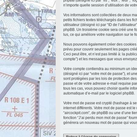
phpBB (désigné ici par “ils”, “eux”, “leur”,
n’importe quelle session d’utilisation de votr
Vos informations sont collectées de deux ma
petits fichiers textes téléchargés dans les f
utilisateur (désigné ici par “ID de l’utilisate
phpBB. Un troisième cookie sera créé une fois
lus, ce qui améliore votre navigation sur le f
Nous pouvons également créer des cookies ex
prévu pour couvrir seulement les pages créé
Ceci peut être, et n’est pas limité à: la publi
compte”) et les messages que vous envoyez a
Votre compte contiendra au minimum un identi
(désigné ici par “votre mot de passe”), et un
sont protégées par les lois de protection de
passe et de votre adresse e-mail requise par 
tous les cas, vous pouvez choisir quelle inf
automatique d’e-mail par le logiciel phpBB.
Votre mot de passe est crypté (hashage à sen
internet différents. Votre mot de passe est 
“aircockpit.com”, de phpBB ou une d’une tie
fonction “J’ai perdu mon mot de passe” fourn
générera un nouveau mot de passe qui vous