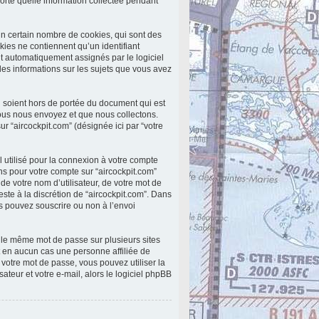
porte quelle information collectée pendant
un certain nombre de cookies, qui sont des
kies ne contiennent qu’un identifiant
 sont automatiquement assignés par le logiciel
 les informations sur les sujets que vous avez
 soient hors de portée du document qui est
ous nous envoyez et que nous collectons.
 sur “aircockpit.com” (désignée ici par “votre
 utilisé pour la connexion à votre compte
ons pour votre compte sur “aircockpit.com”
e votre nom d’utilisateur, de votre mot de
este à la discrétion de “aircockpit.com”. Dans
us pouvez souscrire ou non à l’envoi
r le même mot de passe sur plusieurs sites
t en aucun cas une personne affiliée de
votre mot de passe, vous pouvez utiliser la
teur et votre e-mail, alors le logiciel phpBB