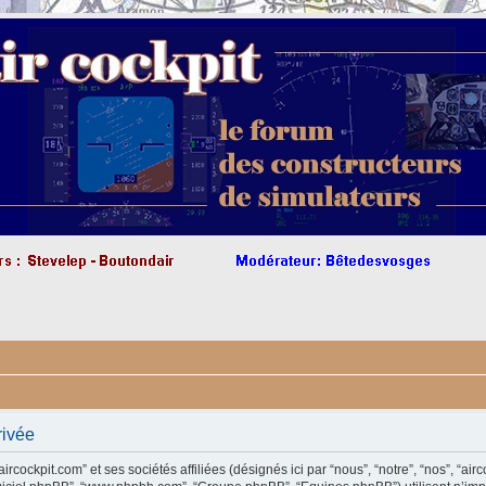
rivée
cockpit.com” et ses sociétés affiliées (désignés ici par “nous”, “notre”, “nos”, “airco