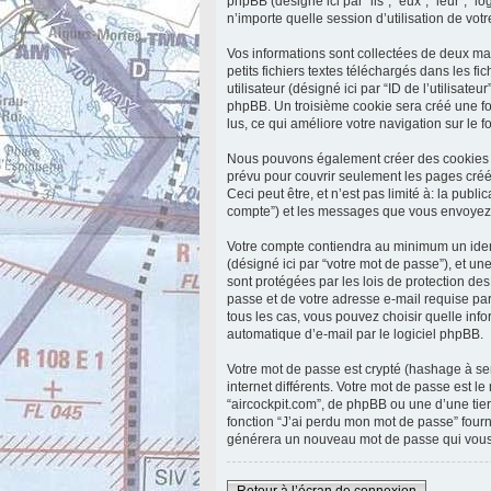
phpBB (désigné ici par “ils”, “eux”, “leur”,
n’importe quelle session d’utilisation de votr
Vos informations sont collectées de deux ma
petits fichiers textes téléchargés dans les f
utilisateur (désigné ici par “ID de l’utilisate
phpBB. Un troisième cookie sera créé une fois
lus, ce qui améliore votre navigation sur le f
Nous pouvons également créer des cookies ex
prévu pour couvrir seulement les pages créé
Ceci peut être, et n’est pas limité à: la publi
compte”) et les messages que vous envoyez a
Votre compte contiendra au minimum un identi
(désigné ici par “votre mot de passe”), et un
sont protégées par les lois de protection de
passe et de votre adresse e-mail requise par 
tous les cas, vous pouvez choisir quelle inf
automatique d’e-mail par le logiciel phpBB.
Votre mot de passe est crypté (hashage à sen
internet différents. Votre mot de passe est 
“aircockpit.com”, de phpBB ou une d’une tie
fonction “J’ai perdu mon mot de passe” fourn
générera un nouveau mot de passe qui vous