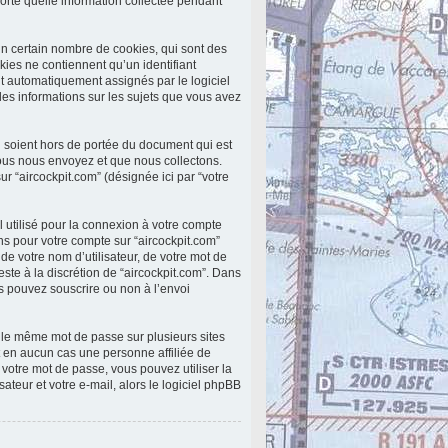
porte quelle information collectée pendant
un certain nombre de cookies, qui sont des
kies ne contiennent qu’un identifiant
 sont automatiquement assignés par le logiciel
 les informations sur les sujets que vous avez
 soient hors de portée du document qui est
ous nous envoyez et que nous collectons.
 sur “aircockpit.com” (désignée ici par “votre
 utilisé pour la connexion à votre compte
ons pour votre compte sur “aircockpit.com”
e votre nom d’utilisateur, de votre mot de
este à la discrétion de “aircockpit.com”. Dans
us pouvez souscrire ou non à l’envoi
r le même mot de passe sur plusieurs sites
t en aucun cas une personne affiliée de
votre mot de passe, vous pouvez utiliser la
teur et votre e-mail, alors le logiciel phpBB