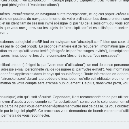
 “logiciel phpBB”, “www.phpbb.com”, “Groupe phpBB”, “Equipes phpBB”) utilisent n’im
e part (désignée ici “vos informations”).
nières. Premièrement, en naviguant sur “aircockpit.com”, le logiciel phpBB créera 
ichiers temporaires du navigateur internet de votre ordinateur. Les deux premiers coo
ur”) et un identifiant de session invité (désigné ici par “ID de la session”), qui vous
 que vous naviguerez sur les sujets de “aircockpit.com” et est utilisé pour stocker
orum .
ternes au logiciel phpBB tout en naviguant sur “aircockpit.com”, bien que ceux-ci
es par le logiciel phpBB. La seconde manière est de récupérer l’information que v
cation en tant qu’utilisateur invité (désignée ici par “messages invités”), l’inscription
près l’inscription et lors d’une connexion (désignés ici par “vos messages”).
fiant unique (désigné ici par “votre nom d’utilisateur”), un mot de passe personnel
e adresse e-mail personnelle valide (désignée ici par “votre e-mail”). Vos informati
s données applicables dans le pays qui nous héberge. Toute information en-dehors d
“aircockpit.com” durant la procédure d’inscription, qu’elle soit obligatoire ou non, r
ormation de votre compte sera affichée publiquement. De plus, dans votre profil, vo
s unique) afin qu’il soit sécurisé. Cependant, il est recommandé de ne pas utilise
le moyen d’accès à votre compte sur “aircockpit.com”, conservez-le soigneusement e
rce partie ne peut vous demander légitimement votre mot de passe. Si vous oubliez 
ie par le logiciel phpBB. Ce processus vous demandera de fournir votre nom d’utilisa
 permettra de vous reconnecter.