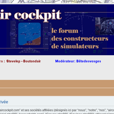
rivée
cockpit.com” et ses sociétés affiliées (désignés ici par “nous”, “notre”, “nos”, “airco