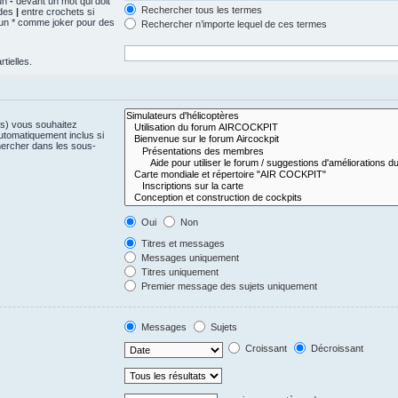
 un
-
devant un mot qui doit
Rechercher tous les termes
 des
|
entre crochets si
z un * comme joker pour des
Rechercher n’importe lequel de ces termes
tielles.
(s) vous souhaitez
utomatiquement inclus si
hercher dans les sous-
Oui
Non
Titres et messages
Messages uniquement
Titres uniquement
Premier message des sujets uniquement
Messages
Sujets
Croissant
Décroissant