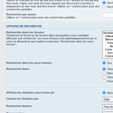
Placez un
+
devant un mot qui doit être trouvé et un
-
devant un mot qui doit
Rech
être exclu. Tapez une suite de mots séparés par des
|
entre crochets si
uniquement un des mots doit être trouvé. Utilisez un * comme joker pour des
Rech
recherches partielles.
Rechercher par auteur:
Utilisez un * comme joker pour des recherches partielles.
OPTIONS DE RECHERCHE
Rechercher dans les forums:
Choisissez le forum ou les forums dans le(s)quel(s) vous souhaitez
effectuer une recherche. Les sous-forums sont automatiquement inclus si
vous ne désactivez pas l’option ci-dessous “Rechercher dans les sous-
forums”.
Rechercher dans les sous-forums:
Oui
Rechercher dans:
Titr
Mess
Titr
Prem
Afficher les résultats sous forme de:
Mes
Classer les résultats par:
Rechercher depuis: