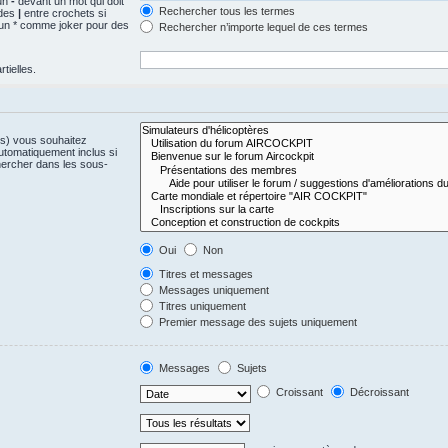
 un
-
devant un mot qui doit
Rechercher tous les termes
 des
|
entre crochets si
z un * comme joker pour des
Rechercher n’importe lequel de ces termes
tielles.
(s) vous souhaitez
utomatiquement inclus si
hercher dans les sous-
Oui
Non
Titres et messages
Messages uniquement
Titres uniquement
Premier message des sujets uniquement
Messages
Sujets
Croissant
Décroissant