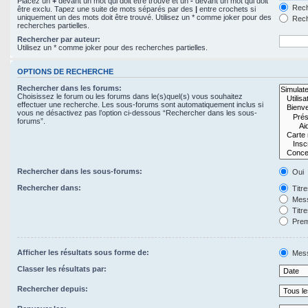
Placez un
+
devant un mot qui doit être trouvé et un
-
devant un mot qui doit
Rech
être exclu. Tapez une suite de mots séparés par des
|
entre crochets si
uniquement un des mots doit être trouvé. Utilisez un * comme joker pour des
Rech
recherches partielles.
Rechercher par auteur:
Utilisez un * comme joker pour des recherches partielles.
OPTIONS DE RECHERCHE
Rechercher dans les forums:
Choisissez le forum ou les forums dans le(s)quel(s) vous souhaitez
effectuer une recherche. Les sous-forums sont automatiquement inclus si
vous ne désactivez pas l’option ci-dessous “Rechercher dans les sous-
forums”.
Rechercher dans les sous-forums:
Oui
Rechercher dans:
Titr
Mess
Titr
Prem
Afficher les résultats sous forme de:
Mes
Classer les résultats par:
Rechercher depuis: