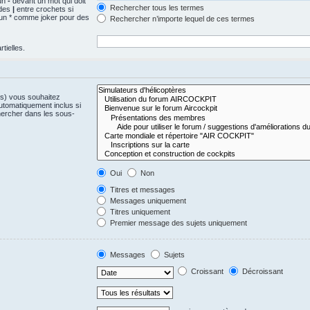
 un
-
devant un mot qui doit
Rechercher tous les termes
 des
|
entre crochets si
z un * comme joker pour des
Rechercher n’importe lequel de ces termes
tielles.
(s) vous souhaitez
utomatiquement inclus si
hercher dans les sous-
Oui
Non
Titres et messages
Messages uniquement
Titres uniquement
Premier message des sujets uniquement
Messages
Sujets
Croissant
Décroissant