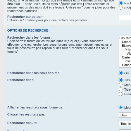
Placez un
+
devant un mot qui doit être trouvé et un
-
devant un mot qui doit
Rech
être exclu. Tapez une suite de mots séparés par des
|
entre crochets si
uniquement un des mots doit être trouvé. Utilisez un * comme joker pour des
Rech
recherches partielles.
Rechercher par auteur:
Utilisez un * comme joker pour des recherches partielles.
OPTIONS DE RECHERCHE
Rechercher dans les forums:
Choisissez le forum ou les forums dans le(s)quel(s) vous souhaitez
effectuer une recherche. Les sous-forums sont automatiquement inclus si
vous ne désactivez pas l’option ci-dessous “Rechercher dans les sous-
forums”.
Rechercher dans les sous-forums:
Oui
Rechercher dans:
Titr
Mess
Titr
Prem
Afficher les résultats sous forme de:
Mes
Classer les résultats par:
Rechercher depuis: