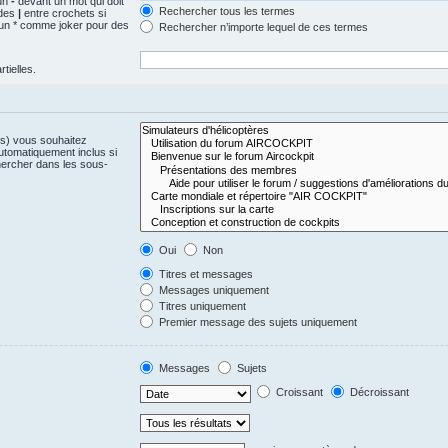
 un
-
devant un mot qui doit
Rechercher tous les termes
 des
|
entre crochets si
z un * comme joker pour des
Rechercher n’importe lequel de ces termes
tielles.
(s) vous souhaitez
utomatiquement inclus si
hercher dans les sous-
Oui
Non
Titres et messages
Messages uniquement
Titres uniquement
Premier message des sujets uniquement
Messages
Sujets
Croissant
Décroissant