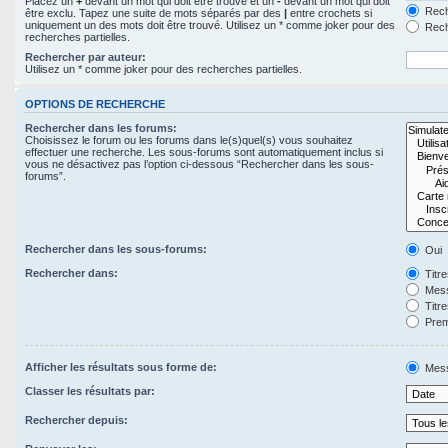
Placez un
+
devant un mot qui doit être trouvé et un
-
devant un mot qui doit
Rech
être exclu. Tapez une suite de mots séparés par des
|
entre crochets si
uniquement un des mots doit être trouvé. Utilisez un * comme joker pour des
Rech
recherches partielles.
Rechercher par auteur:
Utilisez un * comme joker pour des recherches partielles.
OPTIONS DE RECHERCHE
Rechercher dans les forums:
Choisissez le forum ou les forums dans le(s)quel(s) vous souhaitez
effectuer une recherche. Les sous-forums sont automatiquement inclus si
vous ne désactivez pas l’option ci-dessous “Rechercher dans les sous-
forums”.
Rechercher dans les sous-forums:
Oui
Rechercher dans:
Titr
Mess
Titr
Prem
Afficher les résultats sous forme de:
Mes
Classer les résultats par:
Rechercher depuis: