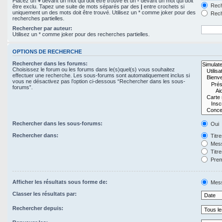
Placez un
+
devant un mot qui doit être trouvé et un
-
devant un mot qui doit
Rech
être exclu. Tapez une suite de mots séparés par des
|
entre crochets si
uniquement un des mots doit être trouvé. Utilisez un * comme joker pour des
Rech
recherches partielles.
Rechercher par auteur:
Utilisez un * comme joker pour des recherches partielles.
OPTIONS DE RECHERCHE
Rechercher dans les forums:
Choisissez le forum ou les forums dans le(s)quel(s) vous souhaitez
effectuer une recherche. Les sous-forums sont automatiquement inclus si
vous ne désactivez pas l’option ci-dessous “Rechercher dans les sous-
forums”.
Rechercher dans les sous-forums:
Oui
Rechercher dans:
Titr
Mess
Titr
Prem
Afficher les résultats sous forme de:
Mes
Classer les résultats par:
Rechercher depuis: