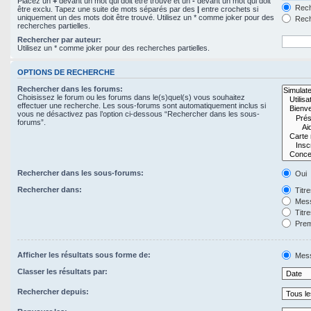
Placez un
+
devant un mot qui doit être trouvé et un
-
devant un mot qui doit
Rech
être exclu. Tapez une suite de mots séparés par des
|
entre crochets si
uniquement un des mots doit être trouvé. Utilisez un * comme joker pour des
Rech
recherches partielles.
Rechercher par auteur:
Utilisez un * comme joker pour des recherches partielles.
OPTIONS DE RECHERCHE
Rechercher dans les forums:
Choisissez le forum ou les forums dans le(s)quel(s) vous souhaitez
effectuer une recherche. Les sous-forums sont automatiquement inclus si
vous ne désactivez pas l’option ci-dessous “Rechercher dans les sous-
forums”.
Rechercher dans les sous-forums:
Oui
Rechercher dans:
Titr
Mess
Titr
Prem
Afficher les résultats sous forme de:
Mes
Classer les résultats par:
Rechercher depuis: