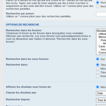
Placez un
+
devant un mot qui doit être trouvé et un
-
devant un mot qui doit
Rech
être exclu. Tapez une suite de mots séparés par des
|
entre crochets si
uniquement un des mots doit être trouvé. Utilisez un * comme joker pour des
Rech
recherches partielles.
Rechercher par auteur:
Utilisez un * comme joker pour des recherches partielles.
OPTIONS DE RECHERCHE
Rechercher dans les forums:
Choisissez le forum ou les forums dans le(s)quel(s) vous souhaitez
effectuer une recherche. Les sous-forums sont automatiquement inclus si
vous ne désactivez pas l’option ci-dessous “Rechercher dans les sous-
forums”.
Rechercher dans les sous-forums:
Oui
Rechercher dans:
Titr
Mess
Titr
Prem
Afficher les résultats sous forme de:
Mes
Classer les résultats par:
Rechercher depuis: