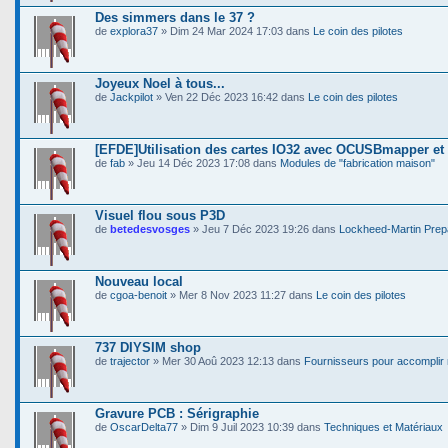
Des simmers dans le 37 ?
de
explora37
» Dim 24 Mar 2024 17:03 dans
Le coin des pilotes
Joyeux Noel à tous...
de
Jackpilot
» Ven 22 Déc 2023 16:42 dans
Le coin des pilotes
[EFDE]Utilisation des cartes IO32 avec OCUSBmapper et
de
fab
» Jeu 14 Déc 2023 17:08 dans
Modules de "fabrication maison"
Visuel flou sous P3D
de
betedesvosges
» Jeu 7 Déc 2023 19:26 dans
Lockheed-Martin Pre
Nouveau local
de
cgoa-benoit
» Mer 8 Nov 2023 11:27 dans
Le coin des pilotes
737 DIYSIM shop
de
trajector
» Mer 30 Aoû 2023 12:13 dans
Fournisseurs pour accomplir 
Gravure PCB : Sérigraphie
de
OscarDelta77
» Dim 9 Juil 2023 10:39 dans
Techniques et Matériaux