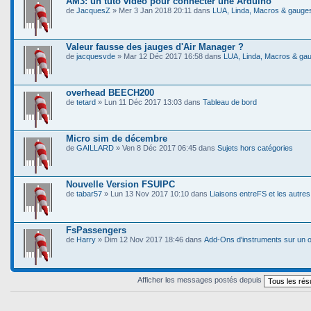
AM3: un tuto video pour connecter une Arduino
de
JacquesZ
» Mer 3 Jan 2018 20:11 dans
LUA, Linda, Macros & gauge
Valeur fausse des jauges d'Air Manager ?
de
jacquesvde
» Mar 12 Déc 2017 16:58 dans
LUA, Linda, Macros & ga
overhead BEECH200
de
tetard
» Lun 11 Déc 2017 13:03 dans
Tableau de bord
Micro sim de décembre
de
GAILLARD
» Ven 8 Déc 2017 06:45 dans
Sujets hors catégories
Nouvelle Version FSUIPC
de
tabar57
» Lun 13 Nov 2017 10:10 dans
Liaisons entreFS et les autres 
FsPassengers
de
Harry
» Dim 12 Nov 2017 18:46 dans
Add-Ons d'instruments sur un 
Afficher les messages postés depuis