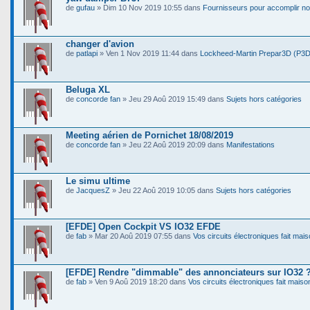
de
gufau
» Dim 10 Nov 2019 10:55 dans
Fournisseurs pour accomplir nos
changer d'avion
de
patlapi
» Ven 1 Nov 2019 11:44 dans
Lockheed-Martin Prepar3D (P3D
Beluga XL
de
concorde fan
» Jeu 29 Aoû 2019 15:49 dans
Sujets hors catégories
Meeting aérien de Pornichet 18/08/2019
de
concorde fan
» Jeu 22 Aoû 2019 20:09 dans
Manifestations
Le simu ultime
de
JacquesZ
» Jeu 22 Aoû 2019 10:05 dans
Sujets hors catégories
[EFDE] Open Cockpit VS IO32 EFDE
de
fab
» Mar 20 Aoû 2019 07:55 dans
Vos circuits électroniques fait mai
[EFDE] Rendre "dimmable" des annonciateurs sur IO32 
de
fab
» Ven 9 Aoû 2019 18:20 dans
Vos circuits électroniques fait maiso