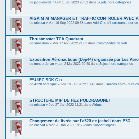
de
jacquesvde
» Dim 1 Jan 2023 20:52 dans
Sujets hors catégories
AIGAIM AI MANAGER ET TRAFFIC CONTROLER AVEC P
de
ericolat
» Ven 16 Sep 2022 09:38 dans
Add-Ons d'instruments sur un 
Thrustmaster TCA Quadrant
de
sabeldom
» Mer 17 Aoû 2022 21:03 dans
Commandes de vols
Exposition Aéronautique (Dep44) organisée par Les Aér
de
concorde fan
» Lun 2 Mai 2022 20:40 dans
Sujets hors catégories
FSUIPC SDK C++
de
A320 hérétique
» Jeu 10 Fév 2022 18:43 dans
Liaisons entreFS et les
STRUCTURE MIP DE HEZ POLDRAGONET
de
ericolat
» Jeu 27 Jan 2022 11:21 dans
Airbus
Changement de livrée sur l'a320 de jeehell dans P3D
de
ericolat
» Mer 26 Jan 2022 19:55 dans
Support logiciel