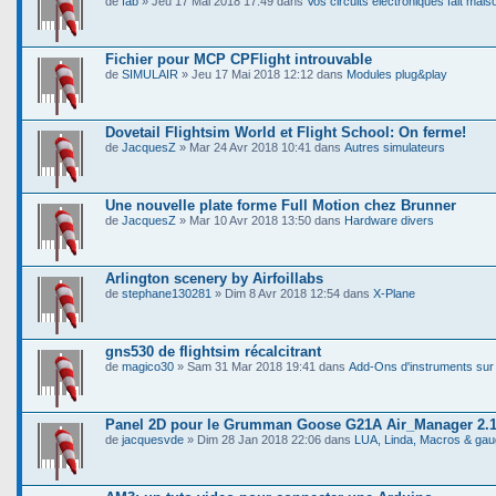
de
fab
» Jeu 17 Mai 2018 17:49 dans
Vos circuits électroniques fait mais
Fichier pour MCP CPFlight introuvable
de
SIMULAIR
» Jeu 17 Mai 2018 12:12 dans
Modules plug&play
Dovetail Flightsim World et Flight School: On ferme!
de
JacquesZ
» Mar 24 Avr 2018 10:41 dans
Autres simulateurs
Une nouvelle plate forme Full Motion chez Brunner
de
JacquesZ
» Mar 10 Avr 2018 13:50 dans
Hardware divers
Arlington scenery by Airfoillabs
de
stephane130281
» Dim 8 Avr 2018 12:54 dans
X-Plane
gns530 de flightsim récalcitrant
de
magico30
» Sam 31 Mar 2018 19:41 dans
Add-Ons d'instruments sur
Panel 2D pour le Grumman Goose G21A Air_Manager 2.1
de
jacquesvde
» Dim 28 Jan 2018 22:06 dans
LUA, Linda, Macros & gau