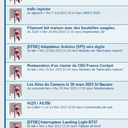
trafic injector
de
algue14
» Ven 7 Juil 2023 10:14 dans
MSFS 2020
Filament fait maison avec des bouteilles usagées.
de
JC67
» Mer 24 Mai 2023 17:15 dans
Imprimantes 3D
[EFDE] Adaptateur Arduino (SPI) vers digits
de
fab
» Ven 12 Mai 2023 11:18 dans
Modules de "fabrication maison"
Restauration d'un clavier de CDU France Cockpit
de
fab
» Mar 25 Avr 2023 21:49 dans
Modules de "fabrication maison"
Les Ailes du Campus le 30 mars 2023 St Nazaire
de
concorde fan
» Mar 28 Mar 2023 17:09 dans
Manifestations
H125 / AS350
de
Colibri
» Lun 13 Mar 2023 16:54 dans
Commandes de vols
[EFDE] Interrupteur Landing Light B737
de
fab
» Mer 1 Mar 2023 13:25 dans
Tableau de bord