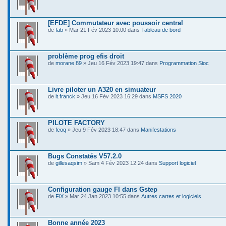
[EFDE] Commutateur avec poussoir central
de
fab
» Mar 21 Fév 2023 10:00 dans
Tableau de bord
problème prog efis droit
de
morane 89
» Jeu 16 Fév 2023 19:47 dans
Programmation Sioc
Livre piloter un A320 en simuateur
de
it.franck
» Jeu 16 Fév 2023 16:29 dans
MSFS 2020
PILOTE FACTORY
de
fcoq
» Jeu 9 Fév 2023 18:47 dans
Manifestations
Bugs Constatés V57.2.0
de
gillesaqsim
» Sam 4 Fév 2023 12:24 dans
Support logiciel
Configuration gauge FI dans Gstep
de
FiX
» Mar 24 Jan 2023 10:55 dans
Autres cartes et logiciels
Bonne année 2023