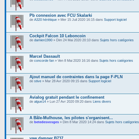
Pb connexion avec FCU Skalarki
de
A320 hérétique
» Mer 15 Juil 2020 16:15 dans
Support logiciel
Cockpit Falcon 10 Leboncoin
de
damien1990
» Dim 24 Mai 2020 20:10 dans
Sujets hors catégories
Marcel Dassault
de
concorde fan
» Ven 8 Mai 2020 16:16 dans
Sujets hors catégories
Ajout manuel de contraintes dans la page F-PLN
de
stive
» Mar 28 Avr 2020 09:15 dans
Support logiciel
Avialog gratuit pendant le confinement
de
algue14
» Lun 27 Avr 2020 09:20 dans
Liens divers
A Bâle-Mulhouse, les pilotes s'organisent...
de
betedesvosges
» Dim 8 Mar 2020 14:24 dans
Sujets hors catégories
yaw damper B737