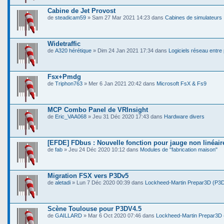
Cabine de Jet Provost
de
steadicam59
» Sam 27 Mar 2021 14:23 dans
Cabines de simulateurs
Widetraffic
de
A320 hérétique
» Dim 24 Jan 2021 17:34 dans
Logiciels réseau entre
Fsx+Pmdg
de
Triphon763
» Mer 6 Jan 2021 20:42 dans
Microsoft FsX & Fs9
MCP Combo Panel de VRInsight
de
Eric_VAA068
» Jeu 31 Déc 2020 17:43 dans
Hardware divers
[EFDE] FDbus : Nouvelle fonction pour jauge non linéair
de
fab
» Jeu 24 Déc 2020 10:12 dans
Modules de "fabrication maison"
Migration FSX vers P3Dv5
de
aletadi
» Lun 7 Déc 2020 00:39 dans
Lockheed-Martin Prepar3D (P3
Scène Toulouse pour P3DV4.5
de
GAILLARD
» Mar 6 Oct 2020 07:46 dans
Lockheed-Martin Prepar3D