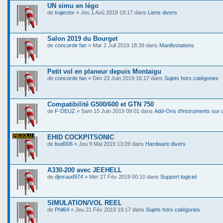
UN simu en légo
de
trajector
» Jeu 1 Aoû 2019 19:17 dans
Liens divers
Salon 2019 du Bourget
de
concorde fan
» Mar 2 Juil 2019 18:39 dans
Manifestations
Petit vol en planeur depuis Montaigu
de
concorde fan
» Dim 23 Juin 2019 16:17 dans
Sujets hors catégories
Compatibilité G500/600 et GTN 750
de
F-DEUZ
» Sam 15 Juin 2019 09:01 dans
Add-Ons d'instruments sur 
EHID COCKPITSONIC
de
bud006
» Jeu 9 Mai 2019 13:09 dans
Hardware divers
A330-200 avec JEEHELL
de
djmraud974
» Mer 27 Fév 2019 00:10 dans
Support logiciel
SIMULATION/VOL REEL
de
Phil64
» Jeu 21 Fév 2019 19:17 dans
Sujets hors catégories