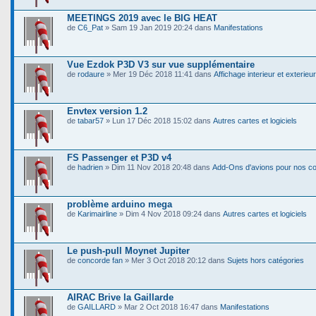
MEETINGS 2019 avec le BIG HEAT
de
C6_Pat
» Sam 19 Jan 2019 20:24 dans
Manifestations
Vue Ezdok P3D V3 sur vue supplémentaire
de
rodaure
» Mer 19 Déc 2018 11:41 dans
Affichage interieur et exterieur
Envtex version 1.2
de
tabar57
» Lun 17 Déc 2018 15:02 dans
Autres cartes et logiciels
FS Passenger et P3D v4
de
hadrien
» Dim 11 Nov 2018 20:48 dans
Add-Ons d'avions pour nos co
problème arduino mega
de
Karimairline
» Dim 4 Nov 2018 09:24 dans
Autres cartes et logiciels
Le push-pull Moynet Jupiter
de
concorde fan
» Mer 3 Oct 2018 20:12 dans
Sujets hors catégories
AIRAC Brive la Gaillarde
de
GAILLARD
» Mar 2 Oct 2018 16:47 dans
Manifestations