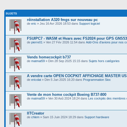
SUJETS
réinstallation A320 fmgs sur nouveau pc
de
eric
» Jeu 16 Avr 2026 18:53 dans
Support logiciel
FSUIPC7 - WASM et Hvars avec FS2024 pour GPS GNS53
de
pierre01
» Ven 27 Fév 2026 11:54 dans
Add-Ons d'avions pour nos c
Vends homecockpit b737
de
matmat59
» Dim 28 Sep 2025 15:15 dans
Sujets hors catégories
A vendre carte OPEN COCPKIT AFFICHAGE MASTER U
de
ericolat
» Dim 5 Jan 2025 16:20 dans
Programmation Sioc
Vente de mon home cockpit Boeing B737-800
de
matmat59
» Ven 30 Aoû 2024 18:24 dans
Les cockpits des membres 
IITCreator
de
chlem
» Sam 15 Juin 2024 18:29 dans
Support hardware