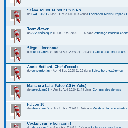
Scène Toulouse pour P3DV4.5
de
GAILLARD
» Mar 6 Oct 2020 07:36 dans
Lockheed-Martin Prepar3D
TeamViewer
de
A320 hérétique
» Lun 5 Oct 2020 15:15 dans
Affichage interieur et ext
Siège... inconnue
de
steadicam59
» Lun 28 Sep 2020 21:12 dans
Cabines de simulateurs
Annie Beillard, Chef d’escale
de
concorde fan
» Ven 4 Sep 2020 11:22 dans
Sujets hors catégories
Manche à balai Falcon10 (+ Yoke)
de
steadicam59
» Ven 21 Aoû 2020 11:43 dans
Commandes de vols
Falcon 10
de
steadicam59
» Dim 16 Aoû 2020 15:59 dans
Aviation d'affaire & turbo
Cockpit sur le bon coin !
de
steadicam59
» Ven 7 Aoû 2020 15:17 dans
Cabines de simulateurs