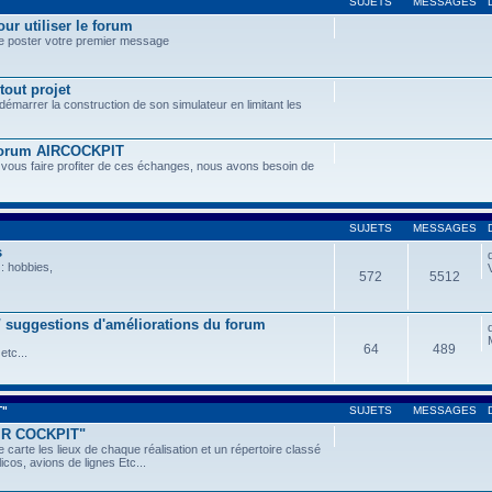
SUJETS
MESSAGES
ur utiliser le forum
de poster votre premier message
tout projet
 démarrer la construction de son simulateur en limitant les
 forum AIRCOCKPIT
 vous faire profiter de ces échanges, nous avons besoin de
SUJETS
MESSAGES
s
: hobbies,
572
5512
 / suggestions d'améliorations du forum
64
489
etc...
T"
SUJETS
MESSAGES
AIR COCKPIT"
 carte les lieux de chaque réalisation et un répertoire classé
icos, avions de lignes Etc...