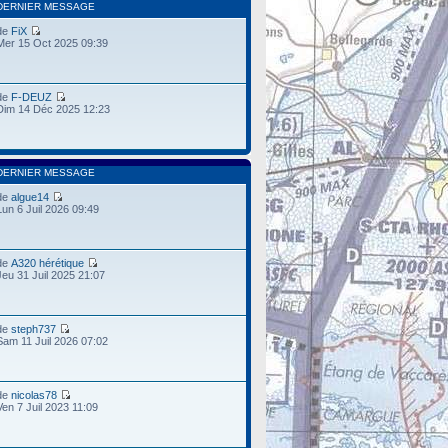
DERNIER MESSAGE
de
FiX
Mer 15 Oct 2025 09:39
de
F-DEUZ
Dim 14 Déc 2025 12:23
DERNIER MESSAGE
de
algue14
Lun 6 Juil 2026 09:49
de
A320 hérétique
Jeu 31 Juil 2025 21:07
de
steph737
Sam 11 Juil 2026 07:02
de
nicolas78
Ven 7 Juil 2023 11:09