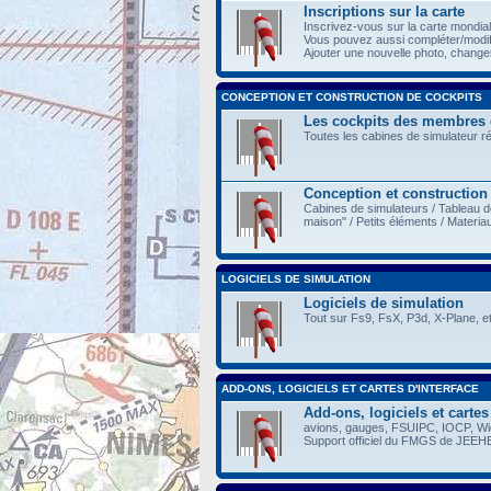
Inscriptions sur la carte
Inscrivez-vous sur la carte mondia
Vous pouvez aussi compléter/modi
Ajouter une nouvelle photo, changer 
CONCEPTION ET CONSTRUCTION DE COCKPITS
Les cockpits des membres
Toutes les cabines de simulateur r
Conception et construction
Cabines de simulateurs / Tableau d
maison" / Petits éléments / Materia
LOGICIELS DE SIMULATION
Logiciels de simulation
Tout sur Fs9, FsX, P3d, X-Plane, et
ADD-ONS, LOGICIELS ET CARTES D'INTERFACE
Add-ons, logiciels et cartes
avions, gauges, FSUIPC, IOCP, Wide
Support officiel du FMGS de JEEH