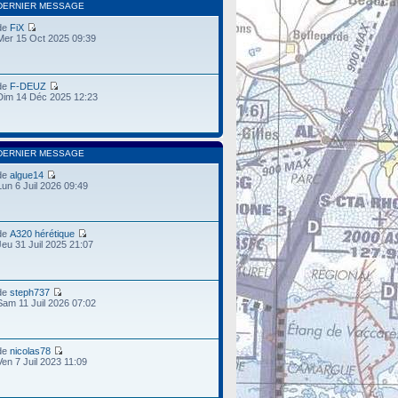
DERNIER MESSAGE
de
FiX
Mer 15 Oct 2025 09:39
de
F-DEUZ
Dim 14 Déc 2025 12:23
DERNIER MESSAGE
de
algue14
Lun 6 Juil 2026 09:49
de
A320 hérétique
Jeu 31 Juil 2025 21:07
de
steph737
Sam 11 Juil 2026 07:02
de
nicolas78
Ven 7 Juil 2023 11:09