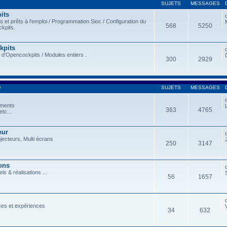
SUJETS
MESSAGES
its
et prêts à l'emploi / Programmation Sioc / Configuration du
568
5250
kpits.
kpits
 d'Opencockpits / Modules entiers .
300
2929
D
SUJETS
MESSAGES
ements
363
4765
tc...
eur
ojecteurs, Multi écrans
250
3147
ons
ls & réalisations ...
56
1657
ces et expériences
34
632