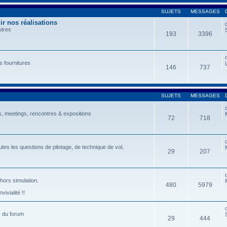
SUJETS
MESSAGES
r nos réalisations
utres
193
3396
s fournitures
146
737
SUJETS
MESSAGES
, meetings, rencontres & expositions
72
718
tes les questions de pilotage, de technique de vol,
29
207
 hors simulation.
480
5979
ivialité !!
s du forum
29
444