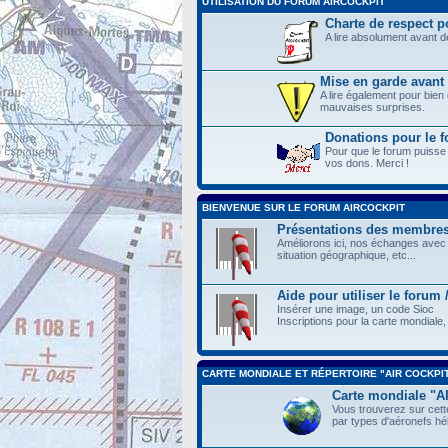
UTILISATION DU FORUM AIRCOCKPIT
Charte de respect po
A lire absolument avant 
Mise en garde avant 
A lire également pour bien
mauvaises surprises.
Donations pour le
Pour que le forum puisse
vos dons. Merci !
BIENVENUE SUR LE FORUM AIRCOCKPIT
Présentations des membre
Améliorons ici, nos échanges avec 
situation géographique, etc...
Aide pour utiliser le forum
Insérer une image, un code Sioc
Inscriptions pour la carte mondiale, 
CARTE MONDIALE ET RÉPERTOIRE "AIR COCKPI
Carte mondiale "
Vous trouverez sur cette
par types d'aéronefs hél