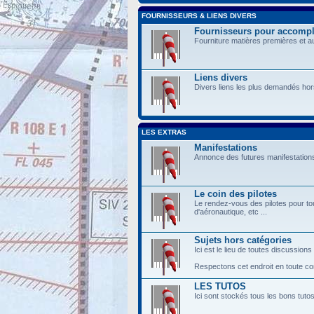
FOURNISSEURS & LIENS DIVERS
Fournisseurs pour accompli
Fourniture matières premières et a
Liens divers
Divers liens les plus demandés hor
LES EXTRAS
Manifestations
Annonce des futures manifestations
Le coin des pilotes
Le rendez-vous des pilotes pour tou
d'aéronautique, etc ...
Sujets hors catégories
Ici est le lieu de toutes discussions
Respectons cet endroit en toute conv
LES TUTOS
Ici sont stockés tous les bons tuto