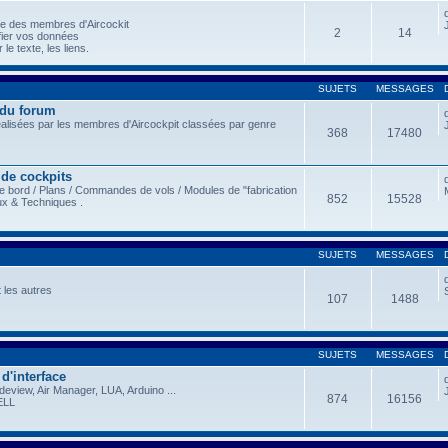
le des membres d'Aircockit
2
14
fier vos données
le texte, les liens.
SUJETS
MESSAGES
 du forum
éalisées par les membres d'Aircockpit classées par genre
368
17480
 de cockpits
e bord / Plans / Commandes de vols / Modules de "fabrication
852
15528
ux & Techniques .
SUJETS
MESSAGES
 les autres
107
1488
SUJETS
MESSAGES
 d'interface
view, Air Manager, LUA, Arduino ...
874
16156
ELL