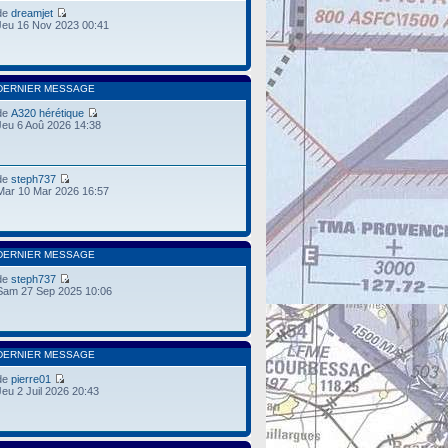
de
dreamjet
Jeu 16 Nov 2023 00:41
DERNIER MESSAGE
de
A320 hérétique
Jeu 6 Aoû 2026 14:38
de
steph737
Mar 10 Mar 2026 16:57
DERNIER MESSAGE
de
steph737
Sam 27 Sep 2025 10:06
DERNIER MESSAGE
de
pierre01
Jeu 2 Juil 2026 20:43