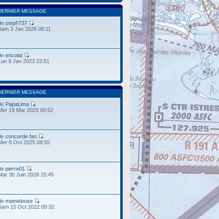
DERNIER MESSAGE
de
steph737
Sam 3 Jan 2026 06:11
de
ericolat
Lun 9 Jan 2023 23:51
DERNIER MESSAGE
de
PapaLima
Mer 19 Mar 2025 00:52
de
concorde fan
Mer 8 Oct 2025 08:55
de
pierre01
Mar 30 Juin 2026 15:45
de
mameloose
Sam 15 Oct 2022 09:32