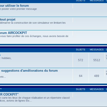
SUJETS
MESSAGES
ur utiliser le forum
de poster votre premier message
tout projet
 démarrer la construction de son simulateur en limitant les
 forum AIRCOCKPIT
 vous faire profiter de ces échanges, nous avons besoin de
SUJETS
MESSAGES
s
: hobbies,
572
5512
 / suggestions d'améliorations du forum
64
489
etc...
T"
SUJETS
MESSAGES
AIR COCKPIT"
 carte les lieux de chaque réalisation et un répertoire classé
icos, avions de lignes Etc...