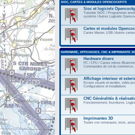
SIOC, CARTES & MODULES OPENCOCKPITS
Sioc et logiciels Opencockp
Tutoriels SIOC / Programmes testés 
système / Autres Logiciels Opencoc
Cartes et modules Opencoc
Cartes Master, USB / Autres cartes
HARDWARE, AFFICHAGES, CNC & IMPRIMANTE 3
Hardware divers
PC / CPU / Cartes mères /Branch
Commandes de vol du commerce, e
Affichage interieur et exteri
Ecrans visuels et tactiles, vidéo pr
Configurations et installations
CNC Généralités & réalisati
Fonctionnement, fournitures, Logicie
Imprimantes 3D
Toutes vos remarques, tests, astu