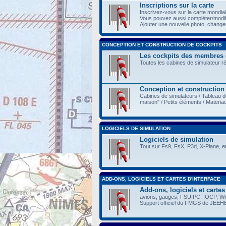
Inscriptions sur la carte
Inscrivez-vous sur la carte mondia
Vous pouvez aussi compléter/modi
Ajouter une nouvelle photo, changer 
CONCEPTION ET CONSTRUCTION DE COCKPITS
Les cockpits des membres
Toutes les cabines de simulateur r
Conception et construction
Cabines de simulateurs / Tableau d
maison" / Petits éléments / Materia
LOGICIELS DE SIMULATION
Logiciels de simulation
Tout sur Fs9, FsX, P3d, X-Plane, et
ADD-ONS, LOGICIELS ET CARTES D'INTERFACE
Add-ons, logiciels et cartes
avions, gauges, FSUIPC, IOCP, Wide
Support officiel du FMGS de JEEH