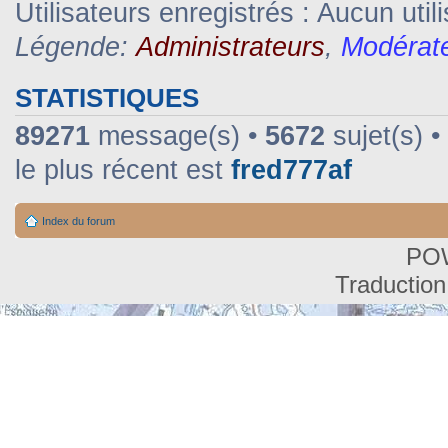
Utilisateurs enregistrés : Aucun util
Légende:
Administrateurs
,
Modérat
STATISTIQUES
89271
message(s) •
5672
sujet(s) •
le plus récent est
fred777af
Index du forum
PO
Traduction