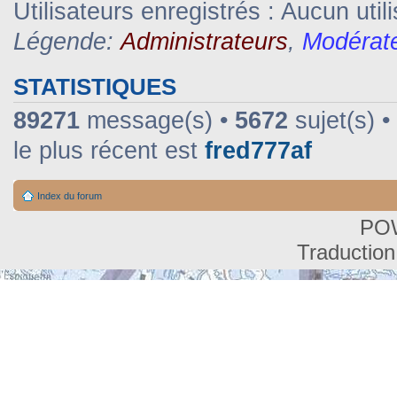
Utilisateurs enregistrés : Aucun util
Légende:
Administrateurs
,
Modérat
STATISTIQUES
89271
message(s) •
5672
sujet(s) •
le plus récent est
fred777af
Index du forum
PO
Traduction