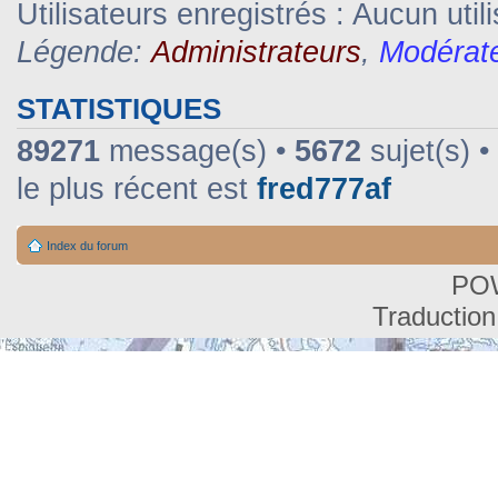
Utilisateurs enregistrés : Aucun util
Légende:
Administrateurs
,
Modérat
STATISTIQUES
89271
message(s) •
5672
sujet(s) •
le plus récent est
fred777af
Index du forum
PO
Traduction