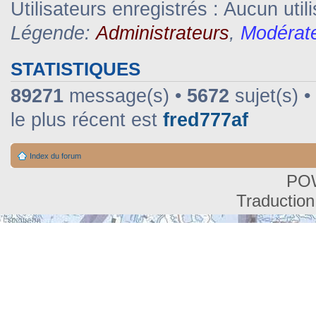
Utilisateurs enregistrés : Aucun util
Légende:
Administrateurs
,
Modérat
STATISTIQUES
89271
message(s) •
5672
sujet(s) •
le plus récent est
fred777af
Index du forum
PO
Traduction