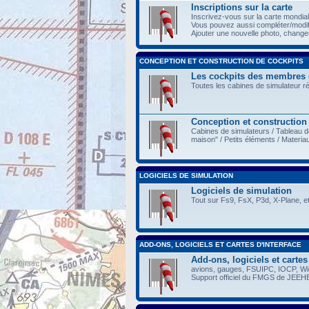
Inscriptions sur la carte
Inscrivez-vous sur la carte mondia
Vous pouvez aussi compléter/modi
Ajouter une nouvelle photo, changer 
CONCEPTION ET CONSTRUCTION DE COCKPITS
Les cockpits des membres
Toutes les cabines de simulateur r
Conception et construction
Cabines de simulateurs / Tableau d
maison" / Petits éléments / Materia
LOGICIELS DE SIMULATION
Logiciels de simulation
Tout sur Fs9, FsX, P3d, X-Plane, et
ADD-ONS, LOGICIELS ET CARTES D'INTERFACE
Add-ons, logiciels et cartes
avions, gauges, FSUIPC, IOCP, Wide
Support officiel du FMGS de JEEH