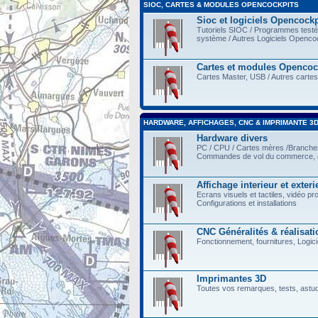
SIOC, CARTES & MODULES OPENCOCKPITS
Sioc et logiciels Opencockp
Tutoriels SIOC / Programmes testés 
système / Autres Logiciels Opencoc
Cartes et modules Opencoc
Cartes Master, USB / Autres cartes
HARDWARE, AFFICHAGES, CNC & IMPRIMANTE 3
Hardware divers
PC / CPU / Cartes mères /Branch
Commandes de vol du commerce, e
Affichage interieur et exteri
Ecrans visuels et tactiles, vidéo pr
Configurations et installations
CNC Généralités & réalisati
Fonctionnement, fournitures, Logicie
Imprimantes 3D
Toutes vos remarques, tests, astu