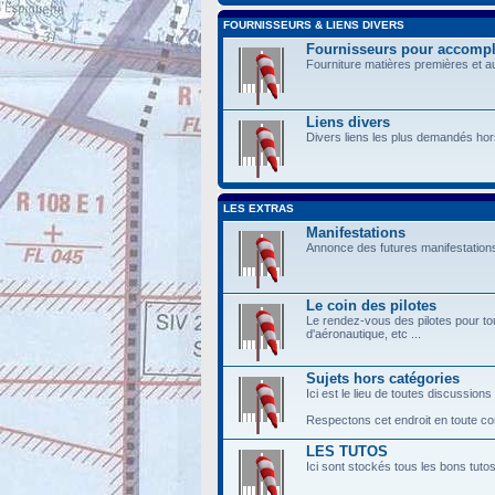
FOURNISSEURS & LIENS DIVERS
Fournisseurs pour accompli
Fourniture matières premières et a
Liens divers
Divers liens les plus demandés hor
LES EXTRAS
Manifestations
Annonce des futures manifestations
Le coin des pilotes
Le rendez-vous des pilotes pour tou
d'aéronautique, etc ...
Sujets hors catégories
Ici est le lieu de toutes discussions
Respectons cet endroit en toute conv
LES TUTOS
Ici sont stockés tous les bons tuto