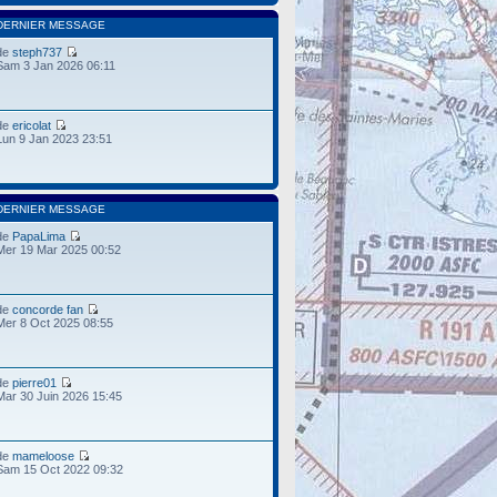
DERNIER MESSAGE
de
steph737
Sam 3 Jan 2026 06:11
de
ericolat
Lun 9 Jan 2023 23:51
DERNIER MESSAGE
de
PapaLima
Mer 19 Mar 2025 00:52
de
concorde fan
Mer 8 Oct 2025 08:55
de
pierre01
Mar 30 Juin 2026 15:45
de
mameloose
Sam 15 Oct 2022 09:32