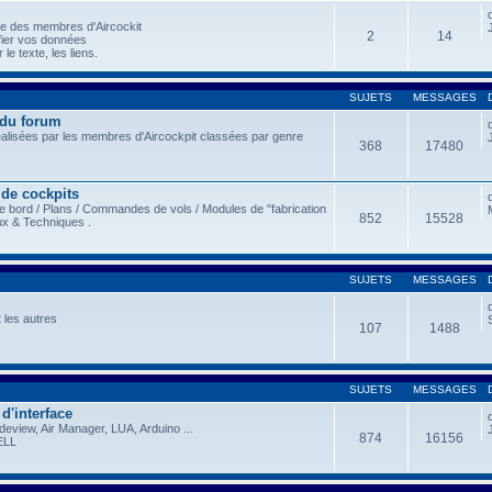
le des membres d'Aircockit
2
14
fier vos données
le texte, les liens.
SUJETS
MESSAGES
 du forum
éalisées par les membres d'Aircockpit classées par genre
368
17480
 de cockpits
e bord / Plans / Commandes de vols / Modules de "fabrication
852
15528
ux & Techniques .
SUJETS
MESSAGES
 les autres
107
1488
SUJETS
MESSAGES
 d'interface
view, Air Manager, LUA, Arduino ...
874
16156
ELL