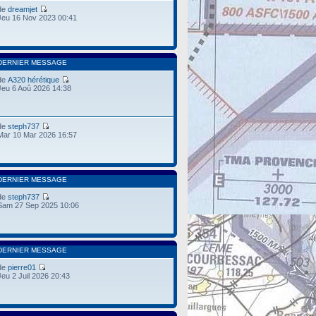
de
dreamjet
Jeu 16 Nov 2023 00:41
DERNIER MESSAGE
de
A320 hérétique
Jeu 6 Aoû 2026 14:38
de
steph737
Mar 10 Mar 2026 16:57
DERNIER MESSAGE
de
steph737
Sam 27 Sep 2025 10:06
DERNIER MESSAGE
de
pierre01
Jeu 2 Juil 2026 20:43