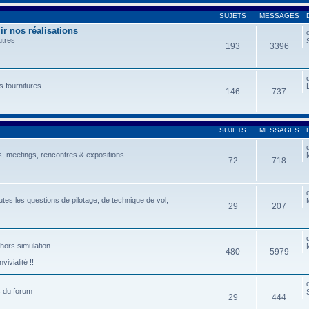
SUJETS
MESSAGES
r nos réalisations
utres
193
3396
s fournitures
146
737
SUJETS
MESSAGES
, meetings, rencontres & expositions
72
718
tes les questions de pilotage, de technique de vol,
29
207
 hors simulation.
480
5979
ivialité !!
s du forum
29
444