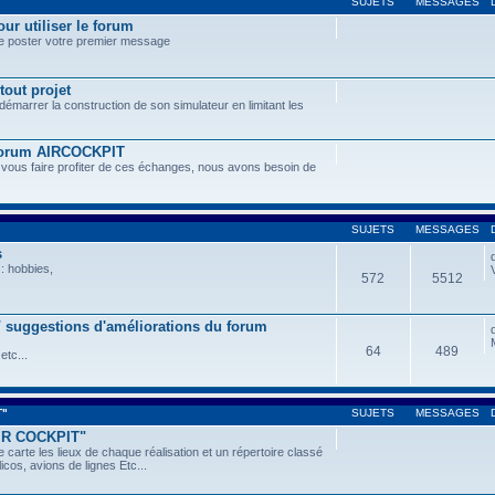
SUJETS
MESSAGES
ur utiliser le forum
de poster votre premier message
tout projet
 démarrer la construction de son simulateur en limitant les
 forum AIRCOCKPIT
 vous faire profiter de ces échanges, nous avons besoin de
SUJETS
MESSAGES
s
: hobbies,
572
5512
 / suggestions d'améliorations du forum
64
489
etc...
T"
SUJETS
MESSAGES
AIR COCKPIT"
 carte les lieux de chaque réalisation et un répertoire classé
icos, avions de lignes Etc...