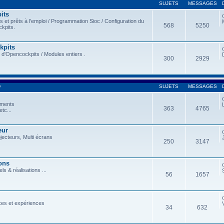
SUJETS
MESSAGES
its
et prêts à l'emploi / Programmation Sioc / Configuration du
568
5250
kpits.
kpits
 d'Opencockpits / Modules entiers .
300
2929
D
SUJETS
MESSAGES
ements
363
4765
tc...
eur
ojecteurs, Multi écrans
250
3147
ons
ls & réalisations ...
56
1657
ces et expériences
34
632