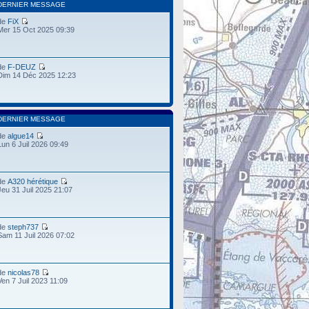
DERNIER MESSAGE
de
FiX
Mer 15 Oct 2025 09:39
de
F-DEUZ
Dim 14 Déc 2025 12:23
DERNIER MESSAGE
de
algue14
Lun 6 Juil 2026 09:49
de
A320 hérétique
Jeu 31 Juil 2025 21:07
de
steph737
Sam 11 Juil 2026 07:02
de
nicolas78
Ven 7 Juil 2023 11:09