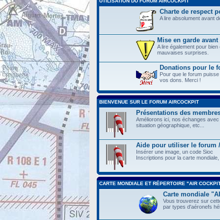
UTILISATION DU FORUM AIRCOCKPIT
Charte de respect po
A lire absolument avant 
Mise en garde avant 
A lire également pour bien
mauvaises surprises.
Donations pour le
Pour que le forum puisse
vos dons. Merci !
BIENVENUE SUR LE FORUM AIRCOCKPIT
Présentations des membre
Améliorons ici, nos échanges avec 
situation géographique, etc...
Aide pour utiliser le forum
Insérer une image, un code Sioc
Inscriptions pour la carte mondiale, 
CARTE MONDIALE ET RÉPERTOIRE "AIR COCKPI
Carte mondiale "
Vous trouverez sur cette
par types d'aéronefs hél