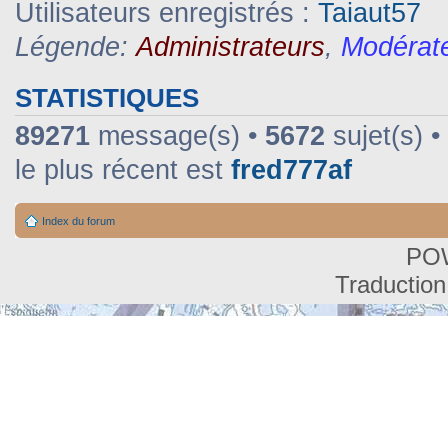
Utilisateurs enregistrés :
Taiaut57
Légende:
Administrateurs
,
Modérat
STATISTIQUES
89271
message(s) •
5672
sujet(s) •
le plus récent est
fred777af
Index du forum
PO
Traduction