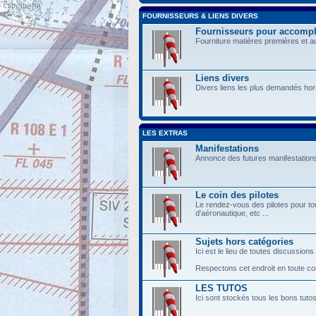
FOURNISSEURS & LIENS DIVERS
Fournisseurs pour accompli
Fourniture matières premières et a
Liens divers
Divers liens les plus demandés hor
LES EXTRAS
Manifestations
Annonce des futures manifestations
Le coin des pilotes
Le rendez-vous des pilotes pour tou
d'aéronautique, etc ...
Sujets hors catégories
Ici est le lieu de toutes discussions
Respectons cet endroit en toute conv
LES TUTOS
Ici sont stockés tous les bons tuto