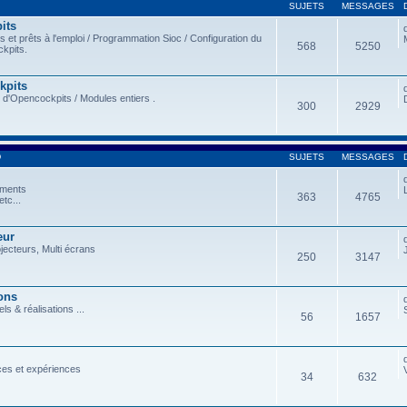
SUJETS
MESSAGES
its
et prêts à l'emploi / Programmation Sioc / Configuration du
568
5250
kpits.
kpits
 d'Opencockpits / Modules entiers .
300
2929
D
SUJETS
MESSAGES
ements
363
4765
tc...
eur
ojecteurs, Multi écrans
250
3147
ons
ls & réalisations ...
56
1657
ces et expériences
34
632