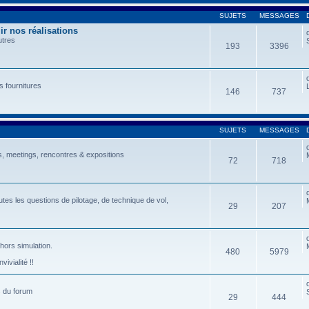
SUJETS
MESSAGES
r nos réalisations
utres
193
3396
s fournitures
146
737
SUJETS
MESSAGES
, meetings, rencontres & expositions
72
718
tes les questions de pilotage, de technique de vol,
29
207
 hors simulation.
480
5979
ivialité !!
s du forum
29
444