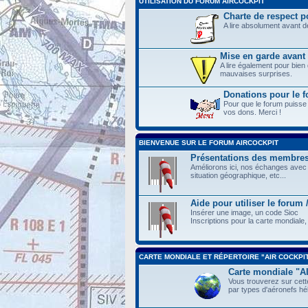
UTILISATION DU FORUM AIRCOCKPIT
Charte de respect po
A lire absolument avant 
Mise en garde avant 
A lire également pour bien
mauvaises surprises.
Donations pour le
Pour que le forum puisse
vos dons. Merci !
BIENVENUE SUR LE FORUM AIRCOCKPIT
Présentations des membre
Améliorons ici, nos échanges avec 
situation géographique, etc...
Aide pour utiliser le forum
Insérer une image, un code Sioc
Inscriptions pour la carte mondiale, 
CARTE MONDIALE ET RÉPERTOIRE "AIR COCKPI
Carte mondiale "
Vous trouverez sur cette
par types d'aéronefs hél