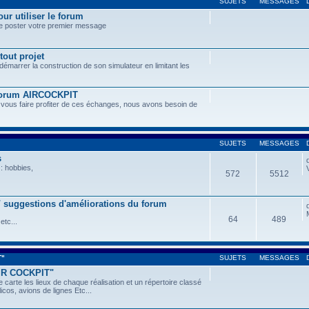
SUJETS
MESSAGES
ur utiliser le forum
de poster votre premier message
tout projet
 démarrer la construction de son simulateur en limitant les
 forum AIRCOCKPIT
 vous faire profiter de ces échanges, nous avons besoin de
SUJETS
MESSAGES
s
: hobbies,
572
5512
 / suggestions d'améliorations du forum
64
489
etc...
T"
SUJETS
MESSAGES
AIR COCKPIT"
 carte les lieux de chaque réalisation et un répertoire classé
icos, avions de lignes Etc...