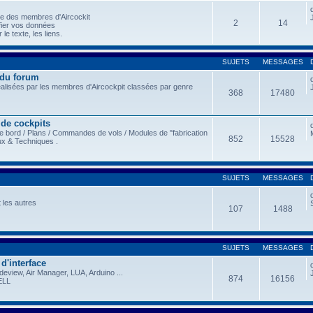
le des membres d'Aircockit
2
14
fier vos données
le texte, les liens.
SUJETS
MESSAGES
 du forum
éalisées par les membres d'Aircockpit classées par genre
368
17480
 de cockpits
e bord / Plans / Commandes de vols / Modules de "fabrication
852
15528
ux & Techniques .
SUJETS
MESSAGES
 les autres
107
1488
SUJETS
MESSAGES
 d'interface
view, Air Manager, LUA, Arduino ...
874
16156
ELL