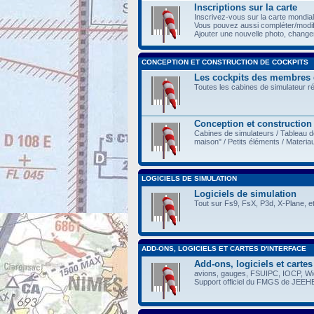
Inscriptions sur la carte
Inscrivez-vous sur la carte mondia
Vous pouvez aussi compléter/modi
Ajouter une nouvelle photo, changer 
CONCEPTION ET CONSTRUCTION DE COCKPITS
Les cockpits des membres
Toutes les cabines de simulateur r
Conception et construction
Cabines de simulateurs / Tableau d
maison" / Petits éléments / Materia
LOGICIELS DE SIMULATION
Logiciels de simulation
Tout sur Fs9, FsX, P3d, X-Plane, et
ADD-ONS, LOGICIELS ET CARTES D'INTERFACE
Add-ons, logiciels et cartes
avions, gauges, FSUIPC, IOCP, Wide
Support officiel du FMGS de JEEH