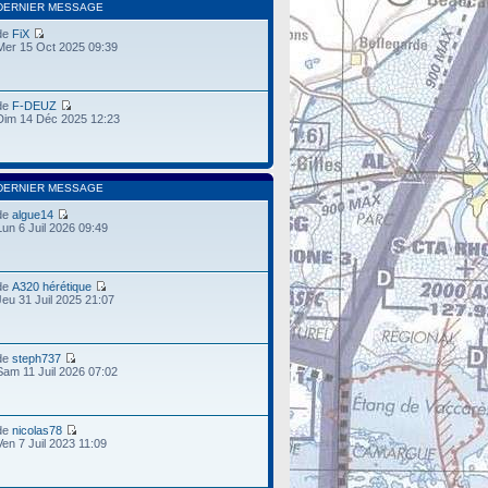
DERNIER MESSAGE
de
FiX
Mer 15 Oct 2025 09:39
de
F-DEUZ
Dim 14 Déc 2025 12:23
DERNIER MESSAGE
de
algue14
Lun 6 Juil 2026 09:49
de
A320 hérétique
Jeu 31 Juil 2025 21:07
de
steph737
Sam 11 Juil 2026 07:02
de
nicolas78
Ven 7 Juil 2023 11:09