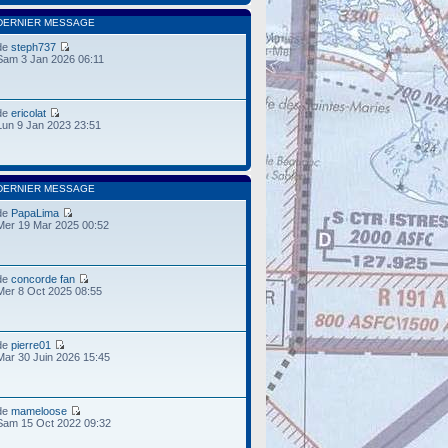
DERNIER MESSAGE
de
steph737
Sam 3 Jan 2026 06:11
de
ericolat
Lun 9 Jan 2023 23:51
DERNIER MESSAGE
de
PapaLima
Mer 19 Mar 2025 00:52
de
concorde fan
Mer 8 Oct 2025 08:55
de
pierre01
Mar 30 Juin 2026 15:45
de
mameloose
Sam 15 Oct 2022 09:32