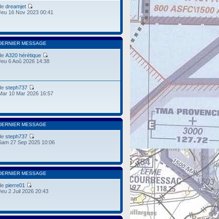
de
dreamjet
Jeu 16 Nov 2023 00:41
DERNIER MESSAGE
de
A320 hérétique
Jeu 6 Aoû 2026 14:38
de
steph737
Mar 10 Mar 2026 16:57
DERNIER MESSAGE
de
steph737
Sam 27 Sep 2025 10:06
DERNIER MESSAGE
de
pierre01
Jeu 2 Juil 2026 20:43