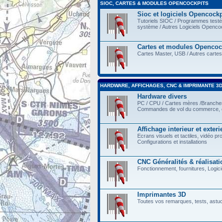
SIOC, CARTES & MODULES OPENCOCKPITS
Sioc et logiciels Opencockp
Tutoriels SIOC / Programmes testés 
système / Autres Logiciels Opencoc
Cartes et modules Opencoc
Cartes Master, USB / Autres cartes
HARDWARE, AFFICHAGES, CNC & IMPRIMANTE 3
Hardware divers
PC / CPU / Cartes mères /Branch
Commandes de vol du commerce, e
Affichage interieur et exteri
Ecrans visuels et tactiles, vidéo pr
Configurations et installations
CNC Généralités & réalisati
Fonctionnement, fournitures, Logicie
Imprimantes 3D
Toutes vos remarques, tests, astu