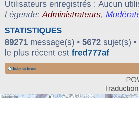
Utilisateurs enregistrés : Aucun util
Légende:
Administrateurs
,
Modérat
STATISTIQUES
89271
message(s) •
5672
sujet(s) •
le plus récent est
fred777af
Index du forum
PO
Traduction