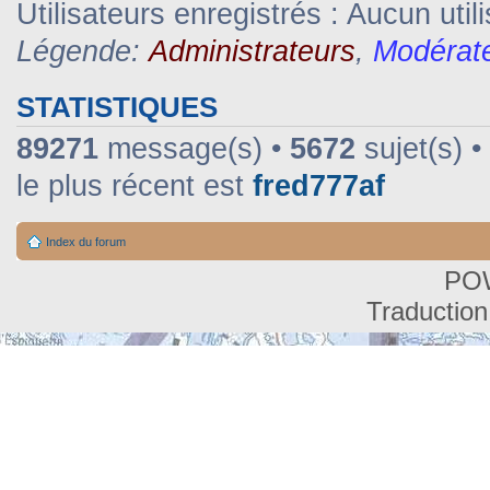
Utilisateurs enregistrés : Aucun util
Légende:
Administrateurs
,
Modérat
STATISTIQUES
89271
message(s) •
5672
sujet(s) •
le plus récent est
fred777af
Index du forum
PO
Traduction