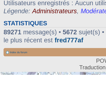
Utilisateurs enregistrés : Aucun util
Légende:
Administrateurs
,
Modérat
STATISTIQUES
89271
message(s) •
5672
sujet(s) •
le plus récent est
fred777af
Index du forum
PO
Traduction