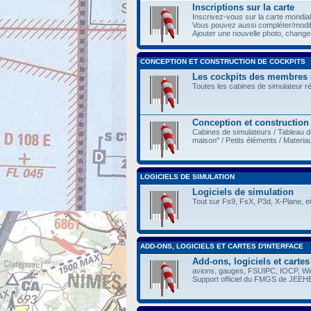
Inscriptions sur la carte
Inscrivez-vous sur la carte mondia
Vous pouvez aussi compléter/modi
Ajouter une nouvelle photo, changer 
CONCEPTION ET CONSTRUCTION DE COCKPITS
Les cockpits des membres
Toutes les cabines de simulateur r
Conception et construction
Cabines de simulateurs / Tableau d
maison" / Petits éléments / Materia
LOGICIELS DE SIMULATION
Logiciels de simulation
Tout sur Fs9, FsX, P3d, X-Plane, et
ADD-ONS, LOGICIELS ET CARTES D'INTERFACE
Add-ons, logiciels et cartes
avions, gauges, FSUIPC, IOCP, Wide
Support officiel du FMGS de JEEH