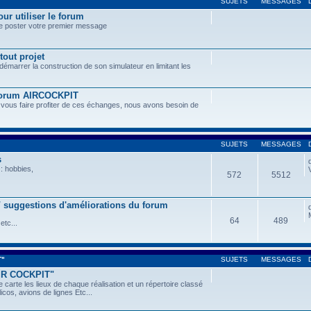
SUJETS
MESSAGES
ur utiliser le forum
de poster votre premier message
tout projet
 démarrer la construction de son simulateur en limitant les
 forum AIRCOCKPIT
 vous faire profiter de ces échanges, nous avons besoin de
SUJETS
MESSAGES
s
: hobbies,
572
5512
 / suggestions d'améliorations du forum
64
489
etc...
T"
SUJETS
MESSAGES
AIR COCKPIT"
 carte les lieux de chaque réalisation et un répertoire classé
icos, avions de lignes Etc...