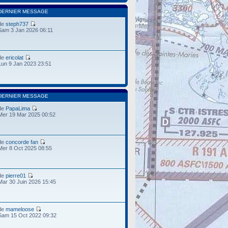
DERNIER MESSAGE
de
steph737
Sam 3 Jan 2026 06:11
de
ericolat
Lun 9 Jan 2023 23:51
DERNIER MESSAGE
de
PapaLima
Mer 19 Mar 2025 00:52
de
concorde fan
Mer 8 Oct 2025 08:55
de
pierre01
Mar 30 Juin 2026 15:45
de
mameloose
Sam 15 Oct 2022 09:32