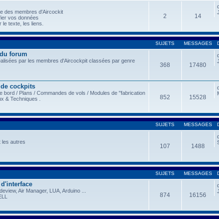
le des membres d'Aircockit
2
14
fier vos données
le texte, les liens.
SUJETS
MESSAGES
 du forum
éalisées par les membres d'Aircockpit classées par genre
368
17480
 de cockpits
e bord / Plans / Commandes de vols / Modules de "fabrication
852
15528
ux & Techniques .
SUJETS
MESSAGES
 les autres
107
1488
SUJETS
MESSAGES
 d'interface
view, Air Manager, LUA, Arduino ...
874
16156
ELL