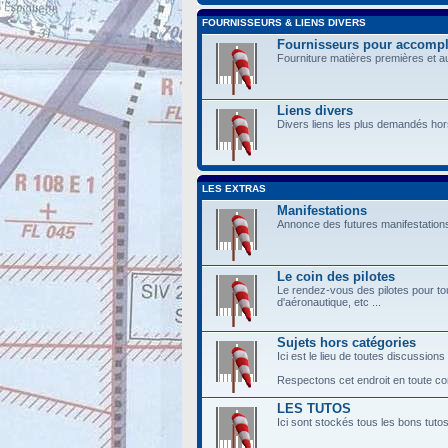
FOURNISSEURS & LIENS DIVERS
Fournisseurs pour accompli
Fourniture matières premières et a
Liens divers
Divers liens les plus demandés hor
LES EXTRAS
Manifestations
Annonce des futures manifestations
Le coin des pilotes
Le rendez-vous des pilotes pour tou
d'aéronautique, etc ...
Sujets hors catégories
Ici est le lieu de toutes discussions
Respectons cet endroit en toute conv
LES TUTOS
Ici sont stockés tous les bons tuto