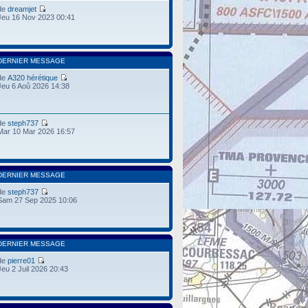
de
dreamjet
Jeu 16 Nov 2023 00:41
DERNIER MESSAGE
de
A320 hérétique
Jeu 6 Aoû 2026 14:38
de
steph737
Mar 10 Mar 2026 16:57
DERNIER MESSAGE
de
steph737
Sam 27 Sep 2025 10:06
DERNIER MESSAGE
de
pierre01
Jeu 2 Juil 2026 20:43