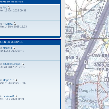
DERNIER MESSAGE
de
FiX
Mer 15 Oct 2025 09:39
de
F-DEUZ
Dim 14 Déc 2025 12:23
DERNIER MESSAGE
de
algue14
Lun 6 Juil 2026 09:49
de
A320 hérétique
Jeu 31 Juil 2025 21:07
de
steph737
Sam 11 Juil 2026 07:02
de
nicolas78
Ven 7 Juil 2023 11:09