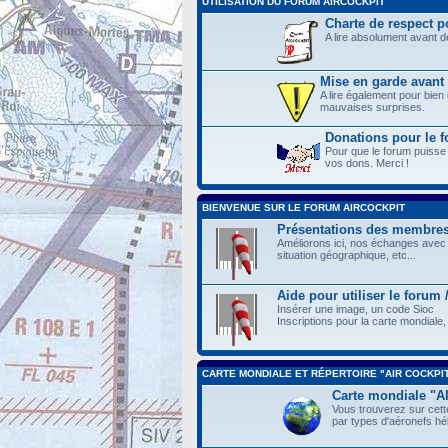
UTILISATION DU FORUM AIRCOCKPIT
Charte de respect po
A lire absolument avant 
Mise en garde avant 
A lire également pour bien
mauvaises surprises.
Donations pour le
Pour que le forum puisse
vos dons. Merci !
BIENVENUE SUR LE FORUM AIRCOCKPIT
Présentations des membre
Améliorons ici, nos échanges avec 
situation géographique, etc...
Aide pour utiliser le forum
Insérer une image, un code Sioc
Inscriptions pour la carte mondiale, 
CARTE MONDIALE ET RÉPERTOIRE "AIR COCKPI
Carte mondiale "
Vous trouverez sur cette
par types d'aéronefs hél