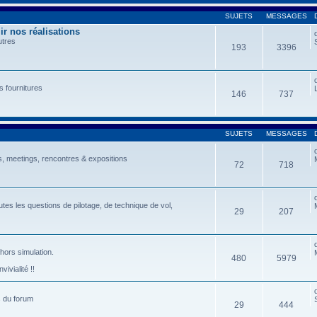
SUJETS
MESSAGES
r nos réalisations
utres
193
3396
s fournitures
146
737
SUJETS
MESSAGES
, meetings, rencontres & expositions
72
718
tes les questions de pilotage, de technique de vol,
29
207
 hors simulation.
480
5979
ivialité !!
s du forum
29
444