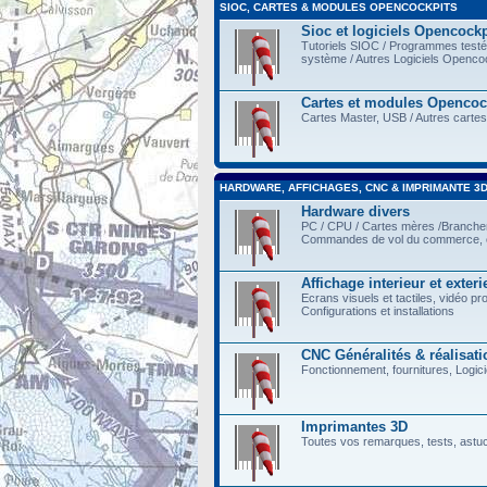
SIOC, CARTES & MODULES OPENCOCKPITS
Sioc et logiciels Opencockp
Tutoriels SIOC / Programmes testés 
système / Autres Logiciels Opencoc
Cartes et modules Opencoc
Cartes Master, USB / Autres cartes
HARDWARE, AFFICHAGES, CNC & IMPRIMANTE 3
Hardware divers
PC / CPU / Cartes mères /Branch
Commandes de vol du commerce, e
Affichage interieur et exteri
Ecrans visuels et tactiles, vidéo pr
Configurations et installations
CNC Généralités & réalisati
Fonctionnement, fournitures, Logicie
Imprimantes 3D
Toutes vos remarques, tests, astu