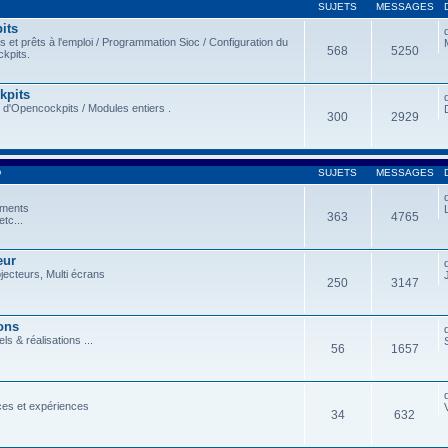
SUJETS
MESSAGES
its
et prêts à l'emploi / Programmation Sioc / Configuration du
568
5250
kpits.
kpits
 d'Opencockpits / Modules entiers .
300
2929
D
SUJETS
MESSAGES
ements
363
4765
tc...
eur
ojecteurs, Multi écrans
250
3147
ons
ls & réalisations ...
56
1657
ces et expériences
34
632