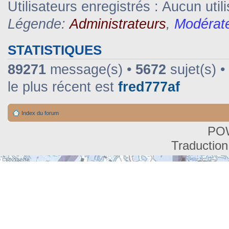
Utilisateurs enregistrés : Aucun util
Légende:
Administrateurs
,
Modérat
STATISTIQUES
89271
message(s) •
5672
sujet(s) •
le plus récent est
fred777af
Index du forum
PO
Traduction