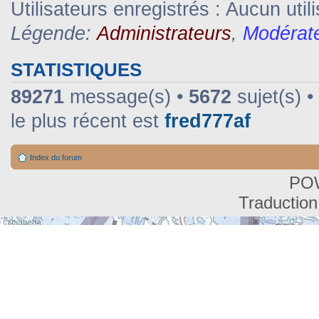
Utilisateurs enregistrés : Aucun util
Légende:
Administrateurs
,
Modérat
STATISTIQUES
89271
message(s) •
5672
sujet(s) •
le plus récent est
fred777af
Index du forum
PO
Traduction