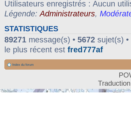
Utilisateurs enregistrés : Aucun util
Légende:
Administrateurs
,
Modérat
STATISTIQUES
89271
message(s) •
5672
sujet(s) •
le plus récent est
fred777af
Index du forum
PO
Traduction