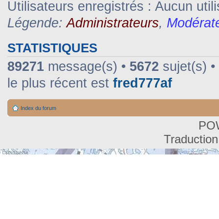
Utilisateurs enregistrés : Aucun util
Légende:
Administrateurs
,
Modérat
STATISTIQUES
89271
message(s) •
5672
sujet(s) •
le plus récent est
fred777af
Index du forum
PO
Traduction