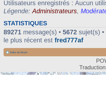
Utilisateurs enregistrés : Aucun util
Légende:
Administrateurs
,
Modérat
STATISTIQUES
89271
message(s) •
5672
sujet(s) •
le plus récent est
fred777af
Index du forum
PO
Traduction