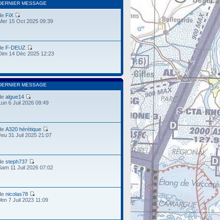
DERNIER MESSAGE
de
FiX
Mer 15 Oct 2025 09:39
de
F-DEUZ
Dim 14 Déc 2025 12:23
DERNIER MESSAGE
de
algue14
Lun 6 Juil 2026 09:49
de
A320 hérétique
Jeu 31 Juil 2025 21:07
de
steph737
Sam 11 Juil 2026 07:02
de
nicolas78
Ven 7 Juil 2023 11:09