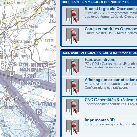
SIOC, CARTES & MODULES OPENCOCKPITS
Sioc et logiciels Opencockp
Tutoriels SIOC / Programmes testés 
système / Autres Logiciels Opencoc
Cartes et modules Opencoc
Cartes Master, USB / Autres cartes
HARDWARE, AFFICHAGES, CNC & IMPRIMANTE 3
Hardware divers
PC / CPU / Cartes mères /Branch
Commandes de vol du commerce, e
Affichage interieur et exteri
Ecrans visuels et tactiles, vidéo pr
Configurations et installations
CNC Généralités & réalisati
Fonctionnement, fournitures, Logicie
Imprimantes 3D
Toutes vos remarques, tests, astu