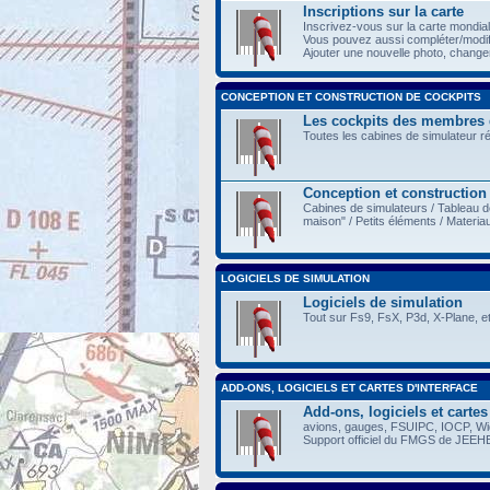
Inscriptions sur la carte
Inscrivez-vous sur la carte mondia
Vous pouvez aussi compléter/modi
Ajouter une nouvelle photo, changer 
CONCEPTION ET CONSTRUCTION DE COCKPITS
Les cockpits des membres
Toutes les cabines de simulateur r
Conception et construction
Cabines de simulateurs / Tableau d
maison" / Petits éléments / Materia
LOGICIELS DE SIMULATION
Logiciels de simulation
Tout sur Fs9, FsX, P3d, X-Plane, et
ADD-ONS, LOGICIELS ET CARTES D'INTERFACE
Add-ons, logiciels et cartes
avions, gauges, FSUIPC, IOCP, Wide
Support officiel du FMGS de JEEH