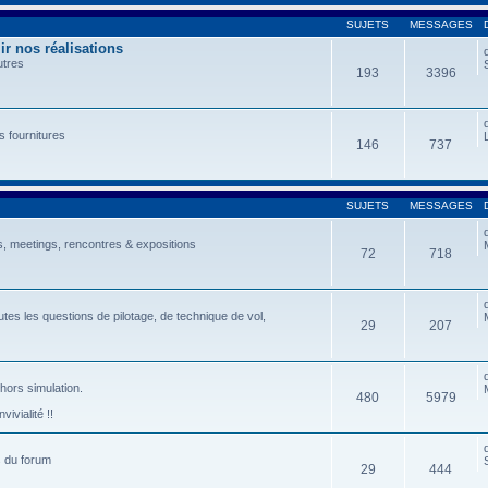
SUJETS
MESSAGES
r nos réalisations
utres
193
3396
s fournitures
146
737
SUJETS
MESSAGES
, meetings, rencontres & expositions
72
718
tes les questions de pilotage, de technique de vol,
29
207
 hors simulation.
480
5979
ivialité !!
s du forum
29
444