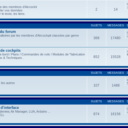
le des membres d'Aircockit
2
14
fier vos données
le texte, les liens.
SUJETS
MESSAGES
 du forum
éalisées par les membres d'Aircockpit classées par genre
368
17480
 de cockpits
e bord / Plans / Commandes de vols / Modules de "fabrication
852
15528
ux & Techniques .
SUJETS
MESSAGES
 les autres
107
1488
SUJETS
MESSAGES
 d'interface
view, Air Manager, LUA, Arduino ...
874
16156
ELL