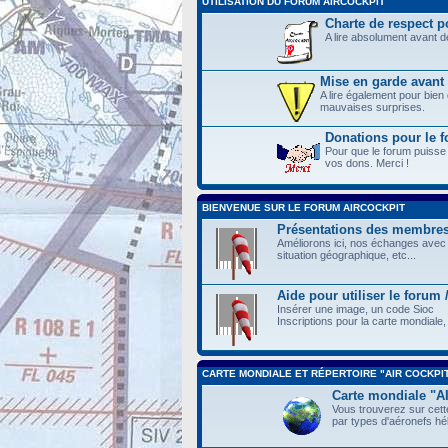
UTILISATION DU FORUM AIRCOCKPIT
Charte de respect po
A lire absolument avant 
Mise en garde avant 
A lire également pour bien
mauvaises surprises.
Donations pour le
Pour que le forum puisse
vos dons. Merci !
BIENVENUE SUR LE FORUM AIRCOCKPIT
Présentations des membre
Améliorons ici, nos échanges avec 
situation géographique, etc...
Aide pour utiliser le forum
Insérer une image, un code Sioc
Inscriptions pour la carte mondiale, 
CARTE MONDIALE ET RÉPERTOIRE "AIR COCKPI
Carte mondiale "
Vous trouverez sur cette
par types d'aéronefs hél