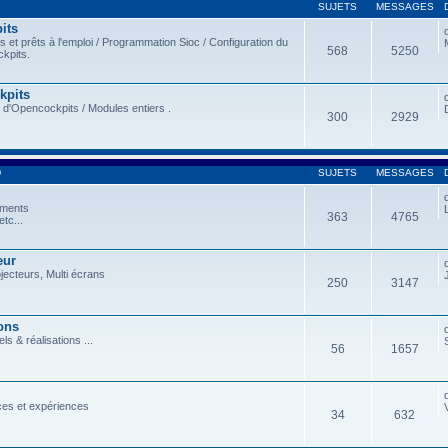
SUJETS
MESSAGES
its
et prêts à l'emploi / Programmation Sioc / Configuration du
568
5250
kpits.
kpits
 d'Opencockpits / Modules entiers .
300
2929
D
SUJETS
MESSAGES
ements
363
4765
tc...
eur
ojecteurs, Multi écrans
250
3147
ons
ls & réalisations ...
56
1657
ces et expériences
34
632