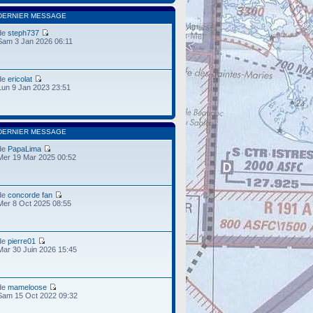
DERNIER MESSAGE
de
steph737
Sam 3 Jan 2026 06:11
de
ericolat
Lun 9 Jan 2023 23:51
DERNIER MESSAGE
de
PapaLima
Mer 19 Mar 2025 00:52
de
concorde fan
Mer 8 Oct 2025 08:55
de
pierre01
Mar 30 Juin 2026 15:45
de
mameloose
Sam 15 Oct 2022 09:32