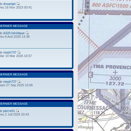
de
dreamjet
Jeu 16 Nov 2023 00:41
DERNIER MESSAGE
de
A320 hérétique
Jeu 6 Aoû 2026 14:38
de
steph737
Mar 10 Mar 2026 16:57
DERNIER MESSAGE
de
steph737
Sam 27 Sep 2025 10:06
DERNIER MESSAGE
de
pierre01
Jeu 2 Juil 2026 20:43