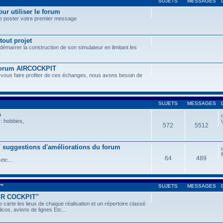
SUJETS
MESSAGES
ur utiliser le forum
de poster votre premier message
tout projet
 démarrer la construction de son simulateur en limitant les
 forum AIRCOCKPIT
 vous faire profiter de ces échanges, nous avons besoin de
SUJETS
MESSAGES
s
: hobbies,
572
5512
 / suggestions d'améliorations du forum
64
489
etc...
T"
SUJETS
MESSAGES
AIR COCKPIT"
 carte les lieux de chaque réalisation et un répertoire classé
icos, avions de lignes Etc...