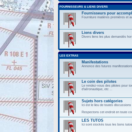
FOURNISSEURS & LIENS DIVERS
Fournisseurs pour accompli
Fourniture matières premières et a
Liens divers
Divers liens les plus demandés hor
LES EXTRAS
Manifestations
Annonce des futures manifestations
Le coin des pilotes
Le rendez-vous des pilotes pour tou
d'aéronautique, etc ...
Sujets hors catégories
Ici est le lieu de toutes discussions
Respectons cet endroit en toute conv
LES TUTOS
Ici sont stockés tous les bons tuto