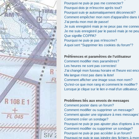
Pourquoi ne puis-je pas me connecter?
Pourquoi dois-je m’inscrire après tout?
Pourquoi suis-je automatiquement déconnecté?
Comment empêcher mon nom d’apparaître dans la l
J’ai perdu mon mot de passe!
Je suis enregistré mais je ne peux pas me connec
Je me suis enregistré par le passé mais je ne pe
Que signifie COPPA?
Pourquoi ne puis-je pas m’inscrire?
A quoi sert “Supprimer les cookies du forum”?
Préférences et paramètres de l’utilisateur
Comment modifier mes paramètres?
Les heures ne sont pas correctes!
J’ai changé mon fuseau horaire et l’heure est enc
Ma langue n’est pas dans la liste!
Comment afficher une image sous mon nom?
Qu’est-ce que mon rang et comment le modifier?
Lorsque je clique sur le lien
e-mail
d’un utilisateu
Problèmes liés aux envois de messages
Comment poster dans un forum?
Comment modifier ou supprimer un message?
Comment ajouter une signature à mes messages
Comment créer un sondage?
Pourquoi ne puis-je pas ajouter plus d’options à
Comment modifier ou supprimer un sondage?
Pourquoi ne puis-je pas accéder à un forum?
Pourquoi ne puis-je pas joindre des fichiers à m