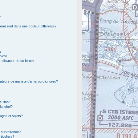
?
araissent dans une couleur différente?
s!
bles!
 utilisateur de ce forum!
ateurs de ma liste d’amis ou d’ignorés?
sultat?
lanche!?
ages et sujets?
a surveillance?
ticuliers?