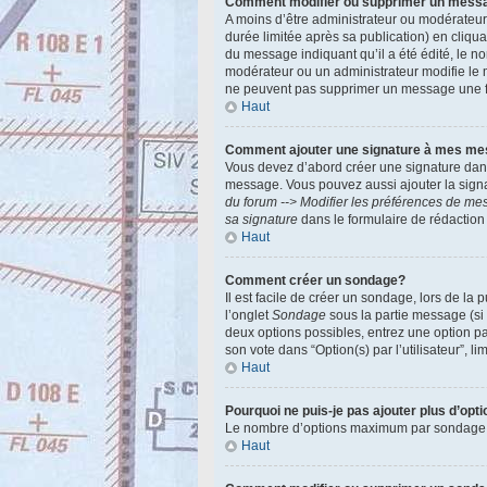
Comment modifier ou supprimer un mess
A moins d’être administrateur ou modérateu
durée limitée après sa publication) en cliqu
du message indiquant qu’il a été édité, le no
modérateur ou un administrateur modifie le m
ne peuvent pas supprimer un message une f
Haut
Comment ajouter une signature à mes m
Vous devez d’abord créer une signature dans
message. Vous pouvez aussi ajouter la signa
du forum --> Modifier les préférences de m
sa signature
dans le formulaire de rédactio
Haut
Comment créer un sondage?
Il est facile de créer un sondage, lors de la
l’onglet
Sondage
sous la partie message (si
deux options possibles, entrez une option p
son vote dans “Option(s) par l’utilisateur”, l
Haut
Pourquoi ne puis-je pas ajouter plus d’op
Le nombre d’options maximum par sondage est 
Haut