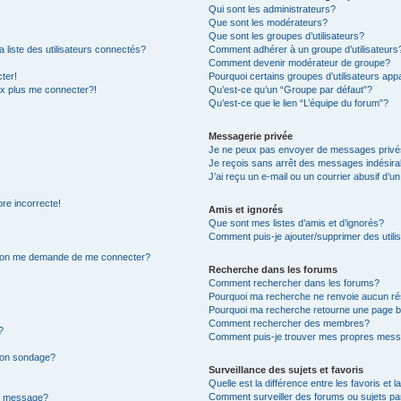
Qui sont les administrateurs?
Que sont les modérateurs?
Que sont les groupes d’utilisateurs?
iste des utilisateurs connectés?
Comment adhérer à un groupe d’utilisateurs
Comment devenir modérateur de groupe?
ter!
Pourquoi certains groupes d’utilisateurs app
ux plus me connecter?!
Qu’est-ce qu’un “Groupe par défaut”?
Qu’est-ce que le lien “L’équipe du forum”?
Messagerie privée
Je ne peux pas envoyer de messages privé
Je reçois sans arrêt des messages indésira
J’ai reçu un e-mail ou un courrier abusif d’un
ore incorrecte!
Amis et ignorés
Que sont mes listes d’amis et d’ignorés?
Comment puis-je ajouter/supprimer des utilis
r, on me demande de me connecter?
Recherche dans les forums
Comment rechercher dans les forums?
Pourquoi ma recherche ne renvoie aucun ré
Pourquoi ma recherche retourne une page b
Comment rechercher des membres?
?
Comment puis-je trouver mes propres mess
 mon sondage?
Surveillance des sujets et favoris
Quelle est la différence entre les favoris et l
Comment surveiller des forums ou sujets par
on message?