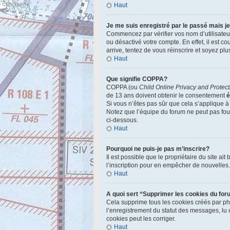
Haut
Je me suis enregistré par le passé mais j
Commencez par vérifier vos nom d’utilisateur 
ou désactivé votre compte. En effet, il est c
arrive, tentez de vous réinscrire et soyez plu
Haut
Que signifie COPPA?
COPPA (ou
Child Online Privacy and Protect
de 13 ans doivent obtenir le consentement
é
Si vous n’êtes pas sûr que cela s’applique à
Notez que l’équipe du forum ne peut pas fourn
ci-dessous.
Haut
Pourquoi ne puis-je pas m’inscrire?
Il est possible que le propriétaire du site ai
l’inscription pour en empêcher de nouvelles
Haut
A quoi sert “Supprimer les cookies du fo
Cela supprime tous les cookies créés par php
l’enregistrement du statut des messages, lu 
cookies peut les corriger.
Haut