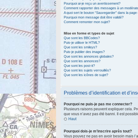
Pourquoi ai-je reçu un avertissement?
Comment rapporter des messages à un modérat
A quoi sert le bouton “Sauvegarder” dans la pag
Pourquoi mon message doit être validé?
Comment remonter mon sujet?
Mise en forme et types de sujet
Que sont les BBCodes?
Puis-je utiliser le HTML?
Que sont les smileys?
Puis-je publier des images?
Que sont les annonces globales?
Que sont les annonces?
Que sont les post-it?
Que sont les sujets verrouillés?
Que sont les icônes de sujet?
Problèmes d’identification et d’ins
Pourquoi ne puis-je pas me connecter?
Plusieurs raisons peuvent expliquer cela. Pre
que vous n’avez pas été banni. Il est possible
Haut
Pourquoi dois-je m’inscrire après tout?
Vous pouvez ne pas en avoir besoin mais l’ad