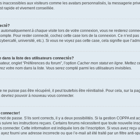
es inaccessibles aux visiteurs comme les avatars personnalisés, la messagerie priv
est rapide et vivement conseillée.
necté?
 automatiquement à chaque visite
lors de votre connexion, vous ne resterez conn
compte. Pour rester connecté, cochez cette case lors de la connexion. Ce n’est pa
bercafé, université, etc.). Si vous ne voyez pas cette case, cela signifie que l’admi
ans la liste des utilisateurs connectés?
sateur, onglet “Préférences du forum”, l’option
Cacher mon statut en ligne
. Mettez c
ez votre nom dans la liste. Vous serez compté parmi les utilisateurs invisibles.
e puisse pas être récupéré, il peut toutefois être réinitialisé. Pour cela, sur la p
us devriez pouvoir à nouveau vous connecter.
 connecter!
 mot de passe. S’ils sont corrects, il y a deux possibilités. Si la gestion COPPA est 
rs suivre les instructions reçues. Certains forums nécessitent que toute nouvelle in
 connecter. Cette information est indiquée lors de l’inscription. Si vous avez reçu u
ayez fourni une adresse incorrecte ou que l’e-mail ait été traité par un filtre anti-s