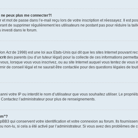
e ne peux plus me connecter?!
et mot de passe dans l’e-mail reçu lors de votre inscription et réessayez. Il est po
ourant de supprimer régulièrement les utilisateurs ne postant pas pour réduire la tai
s investi dans le forum.
ion Act
de 1998) est une loi aux Etats-Unis qui dit que les sites Internet pouvant re
crit
des parents (ou d’un tuteur légal) pour la collecte de ces informations permetta
 vous, lorsque vous vous inscrivez, ou au site Internet auquel vous tentez de vous 
ir de conseil légal et ne saurait être contactée pour des questions légales de tout
t banni votre IP ou interdit le nom d’utilisateur que vous souhaitez utiliser. Le propri
. Contactez l’administrateur pour plus de renseignements.
rum”?
BB3 qui conservent votre identification et votre connexion au forum. Ils fournissent
ou non-lu, si cela a été activé par l’administrateur. Si vous avez des problèmes d