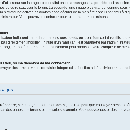
 d’utilisateur sur la page de consultation des messages. La première est associée
es ou votre statut sur le forum. La seconde, une image plus grande, connue sous 
ministrateur d’activer les avatars et de décider de la manière dont ils sont mis à di
dministrateur. Vous pouvez le contacter pour lui demander ses raisons.
ifier?
lisateur indiquent le nombre de messages postés ou identifient certains utilisateur
pas directement modifier l’intitulé d’un rang car il est paramétré par l’administrat
e rang, un modérateur ou un administrateur peut rabaisser votre compteur de mes
ilisateur, on me demande de me connecter?
envoyer des e-mails via le formulaire intégré (si la fonction a été activée par l’adm
ssages
épondre) sur la page du forum ou des sujets. Il se peut que vous ayez besoin d’ê
n bas des pages des forums et des sujets, exemple: Vous
pouvez
poster des nouveau