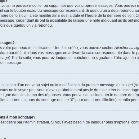
age?
r, vous ne pouvez modifier ou supprimer que vos propres messages. Vous pouvez 
ant sur le bouton
éditer
du message correspondant. Si quelqu’un a déjà répondu au m
mbre de fois qu’il a été modifié ainsi que la date et l’heure de la dernière édition.
essage, cependant ils ont la possibilité de laisser une note indiquant qu’ils ont mo
ois que quelqu’un y a répondu.
essages?
 votre panneau de l’utilisateur. Une fois créée, vous pouvez cocher
Attacher sa si
ture par défaut à tous vos messages en activant la case correspondante dans le pa
essage
). Par la suite, vous pourrez toujours empêcher une signature d’être ajouté
n de message.
 publication d’un nouveau sujet ou la modification du premier message d’un sujet (si
 vous ne le voyez pas, vous n’avez probablement pas le droit de créer des sondages
ar ligne dans le champ des réponses. Vous pouvez aussi indiquer le nombre de répon
imiter la durée en jours du sondage (mettre “0” pour une durée illimitée) et enfin perm
tions à mon sondage?
défini par l’administrateur. Si vous avez besoin de indiquer plus d’options, cont