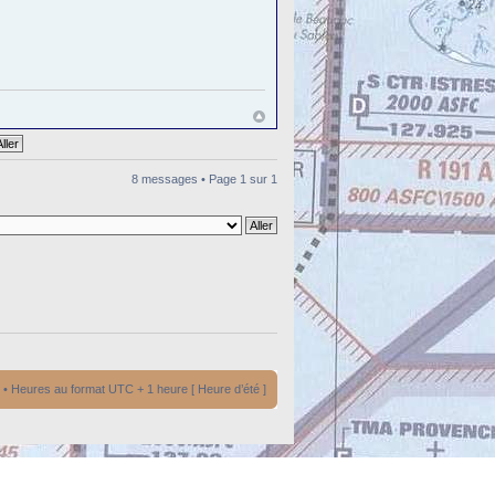
8 messages • Page
1
sur
1
• Heures au format UTC + 1 heure [ Heure d’été ]