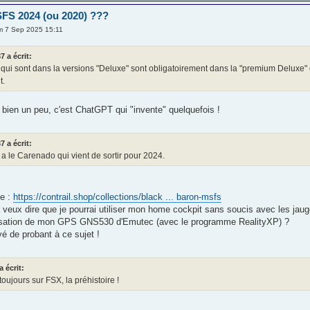
FS 2024 (ou 2020) ???
m 7 Sep 2025 15:11
7 a écrit:
qui sont dans la versions "Deluxe" sont obligatoirement dans la "premium Deluxe" e
t.
 bien un peu, c'est ChatGPT qui "invente" quelquefois !
7 a écrit:
y a le Carenado qui vient de sortir pour 2024.
te :
https://contrail.shop/collections/black ... baron-msfs
 veux dire que je pourrai utiliser mon home cockpit sans soucis avec les jau
tilisation de mon GPS GNS530 d'Emutec (avec le programme RealityXP) ?
uvé de probant à ce sujet !
a écrit:
 toujours sur FSX, la préhistoire !