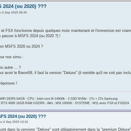
 2024 (ou 2020) ???
u 4 Sep 2025 09:45
 et FSX fonctionne depuis quelques mois maintenant et l'immersion est vrai
ais passer à MSFS 2024 (ou 2020 ?) !
ion MSFS 2020 ou 2024 ?
our nos simu :
u autre ... ?
ur avoir le Baron58, il faut la version "Deluxe" (il semble qu'il ne soit pas i
réponses !
WiFi DDR5 64GB - CPU : Intel core i9-14900k - 2 SSD NVMe : 1To + 2To Samsung
 RTX 4080 16GB RAM GDDR6 - Alim : MSI 1000W - SYSTEME : W11 avec FSX et FS2024
FS 2024 (ou 2020) ???
eu 4 Sep 2025 13:10
sont dans la versions "Deluxe" sont obligatoirement dans la "premium Deluxe" 