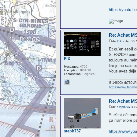
https://youtu.
Re: Achat MS
de
FiX
» Jeu 25 
Et qu'en est-il
Si FS2020 perme
FiX
toujours au mêm
lire je ne sais 
Messages:
4709
Inscription:
8/01/10
Vous avez déjà
Localisation:
Feignies
i5 14600k /b760 
https://www.face
Re: Achat MS
de
steph737
» S
Si c'est désorma
ça n'améliore p
steph737
https://www.y