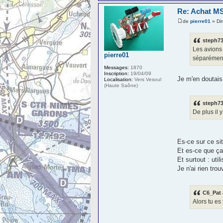
Re: Achat MS
de
pierre01
» Di
steph73
Les avions 
pierre01
séparémen
Messages:
1870
Inscription:
19/04/09
Je m'en doutais
Localisation:
Vers Vesoul
(Haute Saône)
steph73
De plus il 
Es-ce sur ce si
Et es-ce que ça
Et surtout : u
Je n'ai rien tro
C6_Pat 
Alors tu es