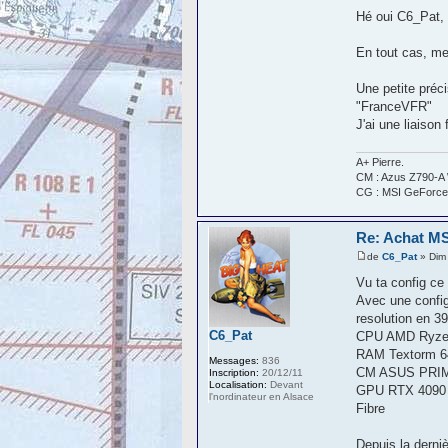
Hé oui C6_Pat, 
En tout cas, me
Une petite préc
"FranceVFR"
J'ai une liaison
A+ Pierre.
CM : Azus Z790-A 
CG : MSI GeForce
Re: Achat MS
de
C6_Pat
» Dim
Vu ta config ce 
Avec une config
resolution en 3
C6_Pat
CPU AMD Ryzen
RAM Textorm 6
Messages:
836
CM ASUS PRIM
Inscription:
20/12/11
Localisation:
Devant
GPU RTX 4090
l'nordinateur en Alsace
Fibre
Depuis la derni