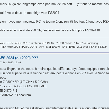
mais j'ai galéré longtemps avec pas mal de Pb soft ... (et tout ne marche pas
rci à vous deux, je me dirige vers FS2024.
ision : avec mon nouveau PC, je tourne à environ 75 fps tout à fond avec FS
 fibre avec un débit de 950 Gb, j'espère que ce sera bon pour FS2024 !!!
WiFi DDR5 64GB - CPU : Intel core i9-14900k - 2 SSD NVMe : 1To + 2To Samsung
 RTX 4080 16GB RAM GDDR6 - Alim : MSI 1000W - SYSTEME : W11 avec FSX et FS2024
FS 2024 (ou 2020) ???
 7 Sep 2025 19:46
sera fingers in the nose, à moins que les différents systèmes equipant ton pit' 
 un poil supérieure à la tienne c'est aux petits oignons en VR avec le Varjo 
9ppd.
 7 9800X3D (4.7 GHz / 5.2 GHz)
4 Go (2x 32 Go) DDR5 6000 MHz
E X870-P 1
 GAINWARD phantom
ère version MFS2024 est devenu parfaitement stable, plus aucun retour bureau