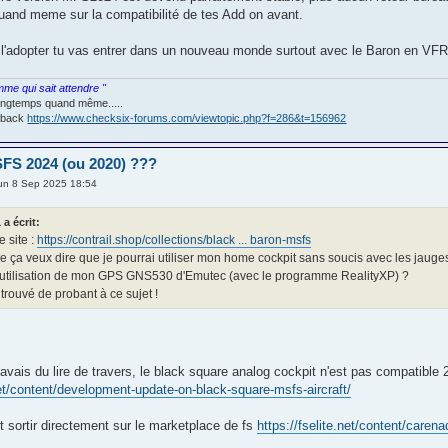
uand meme sur la compatibilité de tes Add on avant.
 l'adopter tu vas entrer dans un nouveau monde surtout avec le Baron en VFR
omme qui sait attendre "
 longtemps quand même.....
orback
https://www.checksix-forums.com/viewtopic.php?f=286&t=156962
FS 2024 (ou 2020) ???
un 8 Sep 2025 18:54
 a écrit:
e site :
https://contrail.shop/collections/black ... baron-msfs
e ça veux dire que je pourrai utiliser mon home cockpit sans soucis avec les jaug
 : utilisation de mon GPS GNS530 d'Emutec (avec le programme RealityXP) ?
n trouvé de probant à ce sujet !
avais du lire de travers, le black square analog cockpit n'est pas compatible 20
.net/content/development-update-on-black-square-msfs-aircraft/
t sortir directement sur le marketplace de fs
https://fselite.net/content/carena