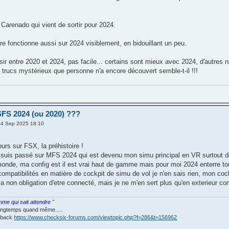
e Carenado qui vient de sortir pour 2024.
re fonctionne aussi sur 2024 visiblement, en bidouillant un peu.
sir entre 2020 et 2024, pas facile... certains sont mieux avec 2024, d'autres 
 trucs mystérieux que personne n'a encore découvert semble-t-il !!!
FS 2024 (ou 2020) ???
 4 Sep 2025 18:10
ours sur FSX, la préhistoire !
 suis passé sur MFS 2024 qui est devenu mon simu principal en VR surtout dep
monde, ma config est il est vrai haut de gamme mais pour moi 2024 enterre tou
ompatibilités en matière de cockpit de simu de vol je n'en sais rien, mon cock
la non obligation d'etre connecté, mais je ne m'en sert plus qu'en exterieur co
omme qui sait attendre "
 longtemps quand même.....
orback
https://www.checksix-forums.com/viewtopic.php?f=286&t=156962