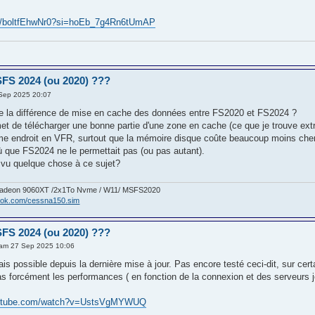
be/boltfEhwNr0?si=hoEb_7g4Rn6tUmAP
FS 2024 (ou 2020) ???
Sep 2025 20:07
 de la différence de mise en cache des données entre FS2020 et FS2024 ?
t de télécharger une bonne partie d'une zone en cache (ce que je trouve ex
e endroit en VFR, surtout que la mémoire disque coûte beaucoup moins cher qu
où que FS2024 ne le permettait pas (ou pas autant).
 vu quelque chose à ce sujet?
/Radeon 9060XT /2x1To Nvme / W11/ MSFS2020
book.com/cessna150.sim
FS 2024 (ou 2020) ???
am 27 Sep 2025 10:06
is possible depuis la dernière mise à jour. Pas encore testé ceci-dit, sur cert
as forcément les performances ( en fonction de la connexion et des serveurs je
outube.com/watch?v=UstsVgMYWUQ