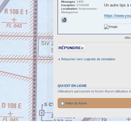
Messages:
1400
Un autre tips à v
Inscription:
27/03/09
Localisation:
Antananarivo -
Madagascar
https://www.y
Affi
Répondre
Retourner vers Logiciels de simulation
QUI EST EN LIGNE
Utilisateurs parcourant ce forum: Aucun utilisateur en
Index du forum