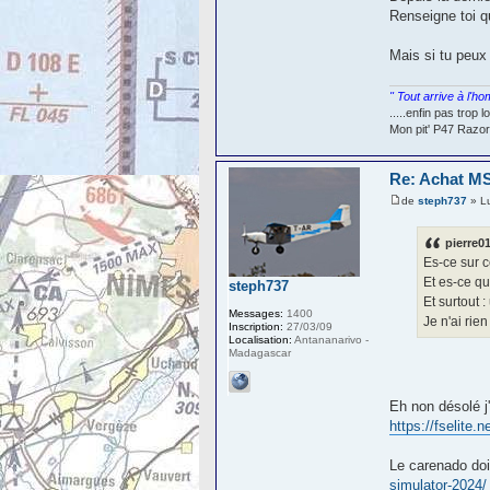
Renseigne toi q
Mais si tu peux
" Tout arrive à l'h
.....enfin pas trop
Mon pit' P47 Raz
Re: Achat MS
de
steph737
» L
pierre01
Es-ce sur c
Et es-ce qu
steph737
Et surtout
Messages:
1400
Je n'ai rie
Inscription:
27/03/09
Localisation:
Antananarivo -
Madagascar
Eh non désolé j'
https://fselite
Le carenado doi
simulator-2024/