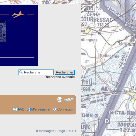
Recherche avancée
FAQ
M’enregistrer
Connexion
8 messages • Page
1
sur
1