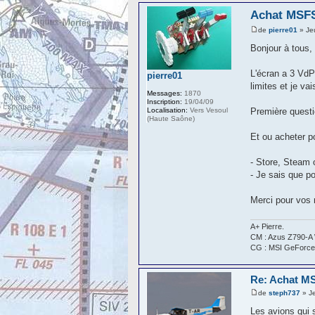
Achat MSFS
de
pierre01
» Je
Bonjour à tous,
L'écran a 3 VdP
pierre01
limites et je v
Messages:
1870
Inscription:
19/04/09
Localisation:
Vers Vesoul
Première quest
(Haute Saône)
Et ou acheter p
- Store, Steam o
- Je sais que po
Merci pour vos 
A+ Pierre.
CM : Azus Z790-A 
CG : MSI GeForce
Re: Achat MS
de
steph737
» J
Les avions qui 