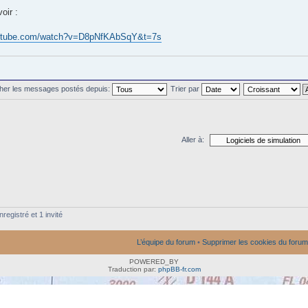
oir :
outube.com/watch?v=D8pNfKAbSqY&t=7s
cher les messages postés depuis:
Trier par
Aller à:
registré et 1 invité
L’équipe du forum
•
Supprimer les cookies du forum
POWERED_BY
Traduction par:
phpBB-fr.com