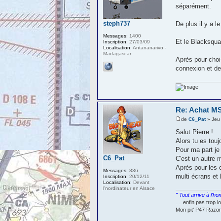
séparément.
steph737
De plus il y a l
Messages:
1400
Et le Blacksqua
Inscription:
27/03/09
Localisation:
Antananarivo -
Madagascar
Après pour choi
connexion et de
Re: Achat MS
de
C6_Pat
» Jeu
Salut Pierre !
Alors tu es touj
Pour ma part je
C6_Pat
C'est un autre 
Après pour les c
Messages:
836
multi écrans et 
Inscription:
20/12/11
Localisation:
Devant
l'nordinateur en Alsace
" Tout arrive à l'h
.....enfin pas trop
Mon pit' P47 Raz