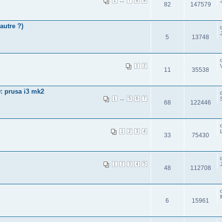
...
1
7
8
9
82
147579
autre ?)
5
13748
1
2
11
35538
: prusa i3 mk2
...
1
5
6
7
68
122446
1
2
3
4
33
75430
1
2
3
4
5
48
112708
6
15961