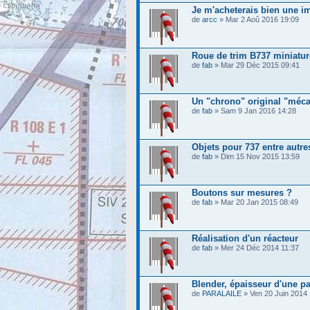
Je m'acheterais bien une i
de
arcc
» Mar 2 Aoû 2016 19:09
Roue de trim B737 miniatur
de
fab
» Mar 29 Déc 2015 09:41
Un "chrono" original "méc
de
fab
» Sam 9 Jan 2016 14:28
Objets pour 737 entre autre
de
fab
» Dim 15 Nov 2015 13:59
Boutons sur mesures ?
de
fab
» Mar 20 Jan 2015 08:49
Réalisation d'un réacteur
de
fab
» Mer 24 Déc 2014 11:37
Blender, épaisseur d'une p
de
PARALAILE
» Ven 20 Juin 2014 