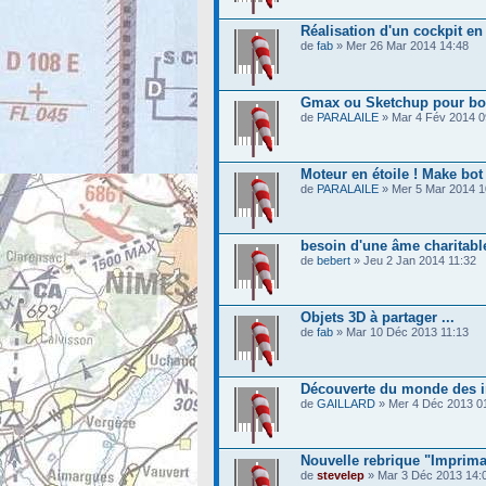
Réalisation d'un cockpit en
de
fab
» Mer 26 Mar 2014 14:48
Gmax ou Sketchup pour bou
de
PARALAILE
» Mar 4 Fév 2014 0
Moteur en étoile ! Make bot 
de
PARALAILE
» Mer 5 Mar 2014 1
besoin d'une âme charitabl
de
bebert
» Jeu 2 Jan 2014 11:32
Objets 3D à partager ...
de
fab
» Mar 10 Déc 2013 11:13
Découverte du monde des 
de
GAILLARD
» Mer 4 Déc 2013 0
Nouvelle rebrique "Imprima
de
stevelep
» Mar 3 Déc 2013 14: