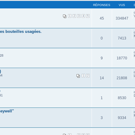
RÉPONSES
VUS
1
2
3
4
5
45
334847
es bouteilles usagées.
0
7413
:28
9
18770
)
54
1
2
14
21808
D
41
1
8530
eywell"
3
9334