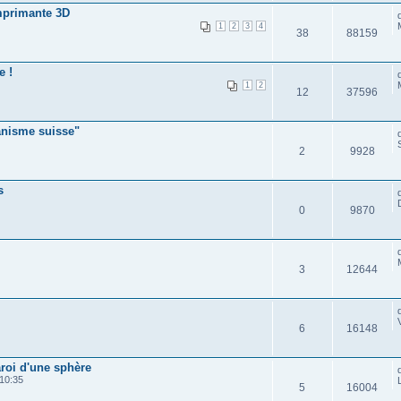
mprimante 3D
1
2
3
4
38
88159
e !
1
2
12
37596
anisme suisse"
2
9928
s
0
9870
3
12644
6
16148
aroi d'une sphère
10:35
5
16004