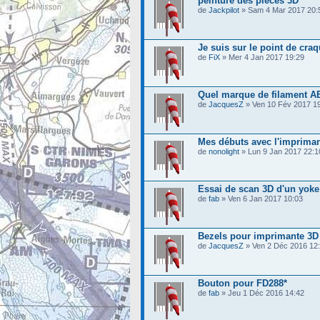
peinture des pièces 3D
de
Jackpilot
» Sam 4 Mar 2017 20:
Je suis sur le point de craqu
de
FiX
» Mer 4 Jan 2017 19:29
Quel marque de filament 
de
JacquesZ
» Ven 10 Fév 2017 1
Mes débuts avec l'imprima
de
nonolight
» Lun 9 Jan 2017 22:1
Essai de scan 3D d'un yoke
de
fab
» Ven 6 Jan 2017 10:03
Bezels pour imprimante 3D
de
JacquesZ
» Ven 2 Déc 2016 12
Bouton pour FD288*
de
fab
» Jeu 1 Déc 2016 14:42