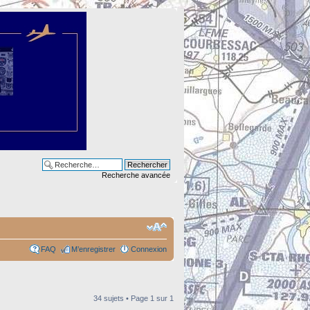
Recherche avancée
FAQ
M’enregistrer
Connexion
34 sujets • Page
1
sur
1