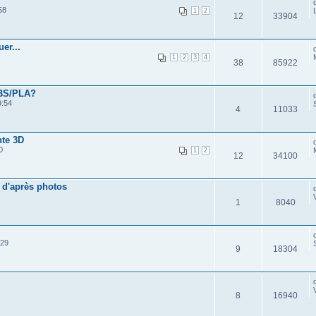
58
1
2
12
33904
er...
1
2
3
4
38
85922
ABS/PLA?
9:54
4
11033
nte 3D
0
1
2
12
34100
 d'après photos
1
8040
:29
9
18304
8
16940