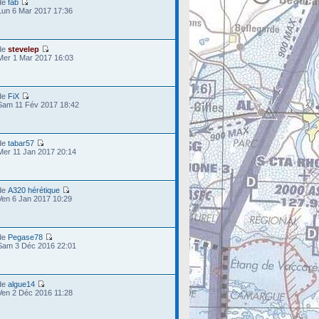
de
fab
Lun 6 Mar 2017 17:36
de
stevelep
Mer 1 Mar 2017 16:03
de
FiX
Sam 11 Fév 2017 18:42
de
tabar57
Mer 11 Jan 2017 20:14
de
A320 hérétique
Ven 6 Jan 2017 10:29
de
Pegase78
Sam 3 Déc 2016 22:01
de
algue14
Ven 2 Déc 2016 11:28