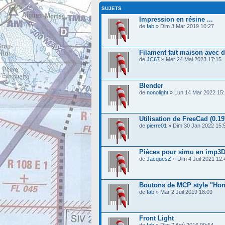
SUJETS
Impression en résine ...
de
fab
» Dim 3 Mar 2019 10:27
Filament fait maison avec d
de
JC67
» Mer 24 Mai 2023 17:15
Blender
de
nonolight
» Lun 14 Mar 2022 15
Utilisation de FreeCad (0.19
de
pierre01
» Dim 30 Jan 2022 15:
Pièces pour simu en imp3
de
JacquesZ
» Dim 4 Juil 2021 12:
Boutons de MCP style "Hon
de
fab
» Mar 2 Juil 2019 18:09
Front Light