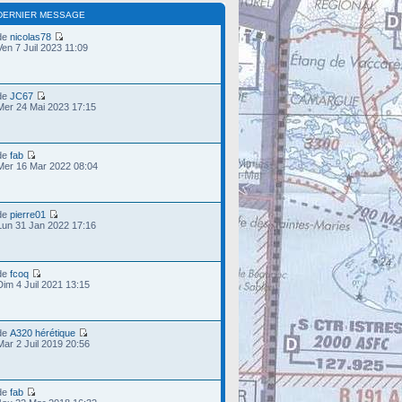
DERNIER MESSAGE
de
nicolas78
Ven 7 Juil 2023 11:09
de
JC67
Mer 24 Mai 2023 17:15
de
fab
Mer 16 Mar 2022 08:04
de
pierre01
Lun 31 Jan 2022 17:16
de
fcoq
Dim 4 Juil 2021 13:15
de
A320 hérétique
Mar 2 Juil 2019 20:56
de
fab