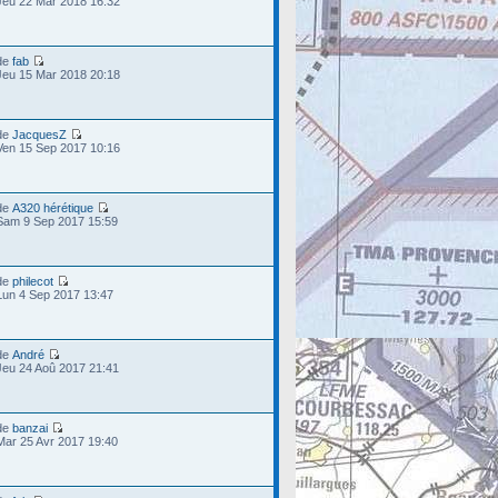
Jeu 22 Mar 2018 16:32
de
fab
Jeu 15 Mar 2018 20:18
de
JacquesZ
Ven 15 Sep 2017 10:16
de
A320 hérétique
Sam 9 Sep 2017 15:59
de
philecot
Lun 4 Sep 2017 13:47
de
André
Jeu 24 Aoû 2017 21:41
de
banzai
Mar 25 Avr 2017 19:40