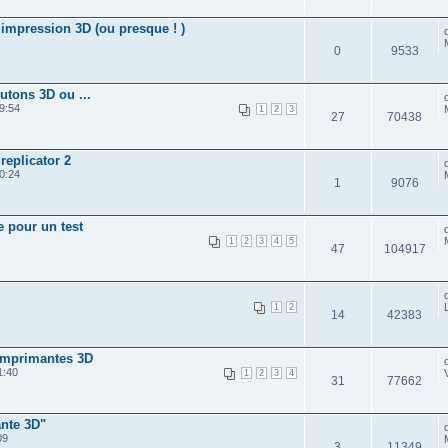
 impression 3D (ou presque ! )
0
9533
tons 3D ou ...
9:54
1
2
3
27
70438
replicator 2
0:24
1
9076
e pour un test
1
2
3
4
5
47
104917
1
2
14
42383
imprimantes 3D
1:40
1
2
3
4
31
77662
nte 3D"
09
3
11349