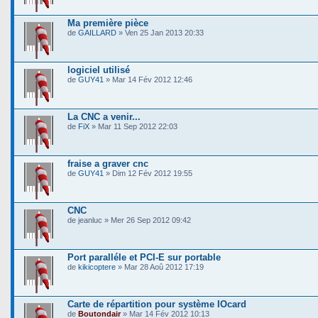
Ma première pièce
de
GAILLARD
» Ven 25 Jan 2013 20:33
logiciel utilisé
de
GUY41
» Mar 14 Fév 2012 12:46
La CNC a venir...
de
FiX
» Mar 11 Sep 2012 22:03
fraise a graver cnc
de
GUY41
» Dim 12 Fév 2012 19:55
CNC
de jeanluc » Mer 26 Sep 2012 09:42
Port paralléle et PCI-E sur portable
de
kikicoptere
» Mar 28 Aoû 2012 17:19
Carte de répartition pour système IOcard
de
Boutondair
» Mar 14 Fév 2012 10:13