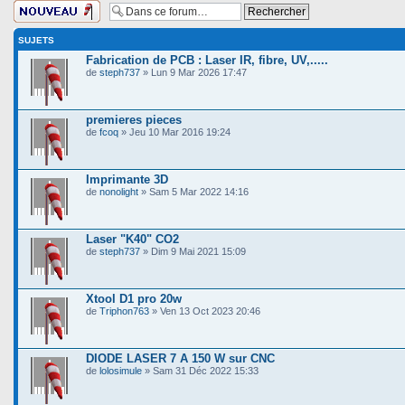
Ecrire un nouveau
sujet
SUJETS
Fabrication de PCB : Laser IR, fibre, UV,.....
de
steph737
» Lun 9 Mar 2026 17:47
premieres pieces
de
fcoq
» Jeu 10 Mar 2016 19:24
Imprimante 3D
de
nonolight
» Sam 5 Mar 2022 14:16
Laser "K40" CO2
de
steph737
» Dim 9 Mai 2021 15:09
Xtool D1 pro 20w
de
Triphon763
» Ven 13 Oct 2023 20:46
DIODE LASER 7 A 150 W sur CNC
de
lolosimule
» Sam 31 Déc 2022 15:33