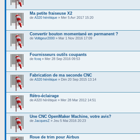
Ma petite fraiseuse X2
de
A320 hérétique
» Mer 5 Avr 2017 15:20
Convertir bouton momentané en permanent ?
de
Voltigeur2000
» Mar 1 Nov 2016 17:09
Fournisseurs outils coupants
de
fcoq
» Mer 28 Sep 2016 09:53
Fabrication de ma seconde CNC
de
A320 hérétique
» Dim 20 Sep 2015 13:14
Rétro-éclairage
de A320 hérétique » Mer 28 Mar 2012 14:51
Une CNC OpenMaker Machine, votre avis?
de
JacquesZ
» Jeu 5 Mai 2016 20:23
Roue de trim pour Airbus