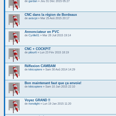
de
gardan
» Jeu 31 Déc 2015 05:27
CNC dans la région de Bordeaux
de
axiscpi
» Mar 25 Aoû 2015 20:17
Annonciateur en PVC
de
Cyrille01
» Mar 28 Juil 2015 19:14
CNC + COCKPIT
de
pilour6
» Lun 23 Fév 2015 18:19
Réflexion CAMBAM
de
kikicoptere
» Sam 30 Aoû 2014 14:29
Bon maintenant faut que ça envoie!
de
kikicoptere
» Sam 10 Jan 2015 22:10
Voyez GRAND !!
de
nonolight
» Lun 19 Jan 2015 11:20