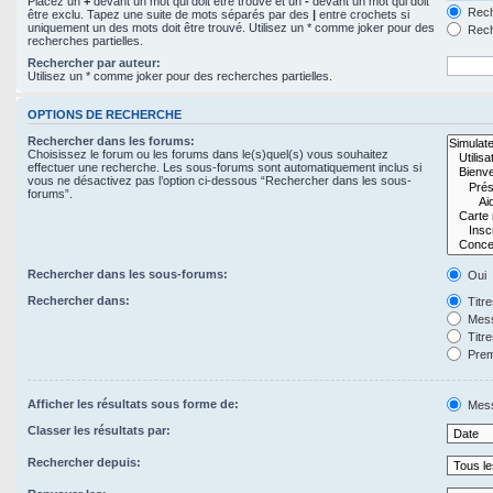
Placez un
+
devant un mot qui doit être trouvé et un
-
devant un mot qui doit
Rech
être exclu. Tapez une suite de mots séparés par des
|
entre crochets si
uniquement un des mots doit être trouvé. Utilisez un * comme joker pour des
Rech
recherches partielles.
Rechercher par auteur:
Utilisez un * comme joker pour des recherches partielles.
OPTIONS DE RECHERCHE
Rechercher dans les forums:
Choisissez le forum ou les forums dans le(s)quel(s) vous souhaitez
effectuer une recherche. Les sous-forums sont automatiquement inclus si
vous ne désactivez pas l’option ci-dessous “Rechercher dans les sous-
forums”.
Rechercher dans les sous-forums:
Oui
Rechercher dans:
Titr
Mess
Titr
Prem
Afficher les résultats sous forme de:
Mes
Classer les résultats par:
Rechercher depuis: